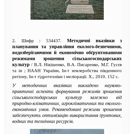
Методичні вказівки з
2. Шифр : 534437.
планування та управління еколого-безпечними,
водозберігаючими й економічно обґрунтованими
режимами зрошення сільськогосподарських
культур
/ В.Л. Нікішенко, В.А. Писаренко, М.Г. Гусєв
та ін ; НААН України, Ін-т землеробства південного
регіону, Ін-т гідротехніки і меліорації. Х., 2010. 152 с.
У методичних вказівках викладено науково-
практичні аспекти формування режимів зрошення
сільськогосподарських культур залежно від
природно-кліматичних, агрокліматичних та еколого-
економічних умов. Рекомендовані режими зрошення
забезпечують оптимізацію використання ґрунтових,
водних та технічних ресурсів.