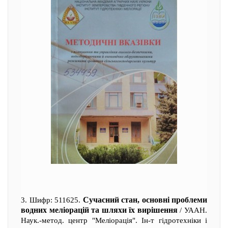
Сучасний стан, основні проблеми
3. Шифр: 511625.
водних меліорацій та шляхи їх вирішення
/ УААН.
Наук.-метод. центр "Меліорація". Ін-т гідротехніки і