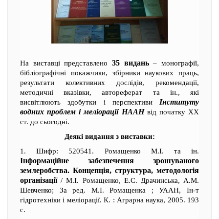
35 видань
На виставці представлено
– монографії,
бібліографічні покажчики, збірники наукових праць,
результати колективних дослідів, рекомендації,
методичні вказівки, автореферат та ін., які
Інституту
висвітлюють здобутки і перспективи
водних проблем і меліорації НААН
від початку ХХ
ст. до сьогодні.
Деякі видання з виставки:
1. Шифр: 520541. Ромащенко М.І. та ін.
Інформаційне забезпечення зрошуваного
землеробства. Концепція, структура, методологія
організації
/ М.І. Ромащенко, Е.С. Драчинська, А.М.
Шевченко; За ред. М.І. Ромащенка ; УААН, Ін-т
гідротехніки і меліорації. К. : Аграрна наука, 2005. 193
с.