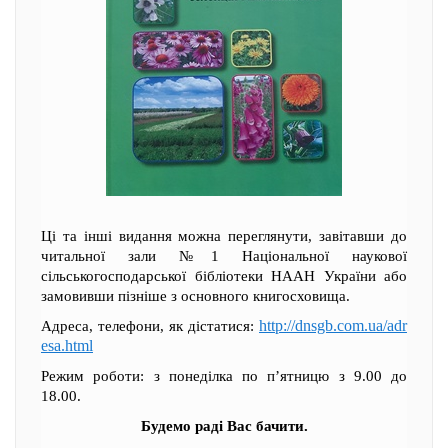
Ці та інші видання можна переглянути, завітавши до
читальної зали №1 Національної наукової
сільськогосподарської бібліотеки НААН України або
замовивши пізніше з основного книгосховища.
http://dnsgb.com.ua/adr
Адреса, телефони, як дістатися:
esa.html
Режим роботи: з понеділка по п’ятницю з 9.00 до
18.00.
Будемо раді Вас бачити.