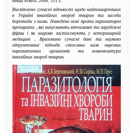
Вища освіта. 2006. 351 с.
Висвітлено сучасні відомості щодо найпоширеніших
в Україні інвазійних хвороб тварин та засоби
боротьби з ними. Наведено нові проти паразитарні
препарати , які випускають вітчизняні та зарубіжні
фірми і як широко застосовують у ветеринарній
медицині . Враховано сучасні дані та науково
обґрунтовані підходи стосовно назв окремих
паразитичних організмів та номенклатури
інвазійних хвороб тварин.