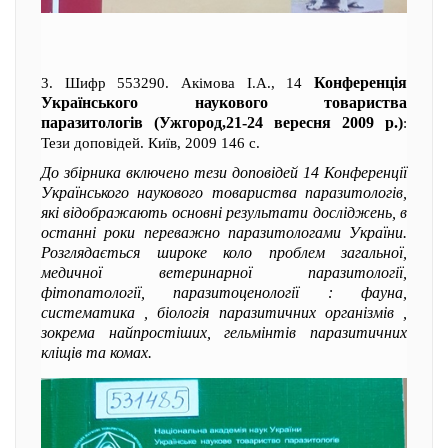
Конференція
3. Шифр 553290. Акімова І.А., 14
Українського наукового товариства
паразитологів (Ужгород,21-24 вересня 2009 р.)
:
Тези доповідей. Київ, 2009 146 с.
До збірника включено тези доповідей 14 Конференції
Українського наукового товариства паразитологів,
які відображають основні результати досліджень, в
останні роки переважно паразитологами України.
Розглядається широке коло проблем загальної,
медичної ветеринарної паразитології,
фітопатології, паразитоценології : фауна,
систематика , біологія паразитичних організмів ,
зокрема найпростіших, гельмінтів паразитичних
кліщів та комах.