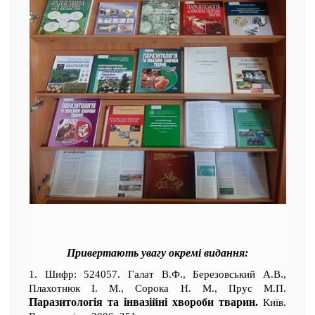
Привертають увагу окремі видання:
1. Шифр: 524057. Галат В.Ф., Березовський А.В.,
Плахотнюк І. М., Сорока Н. М., Прус М.П.
Паразитологія та інвазійні хвороби тварин.
Київ.