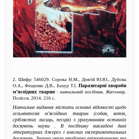
2. Шифр: 546029. Сорока Н.М., Довгій Ю.Ю., Дубова
Паразитарні хвороби
О.А., Фещенко Д.В., Бахур Т.І.
м’ясоїдних тварин
: навчальний посібник. Житомир.
Полісся, 2014. 216 с.
Навчальне видання містить основні відомості щодо
гельмінтозів м’ясоїдних тварин (собак, котів,
сріблястих лисиць, песців) з урахуванням останніх
досягнень науки . В посібнику викладені дані
літературних джерел і власних експериментальних
досягнень. Значна увага приділена епізоотичному та