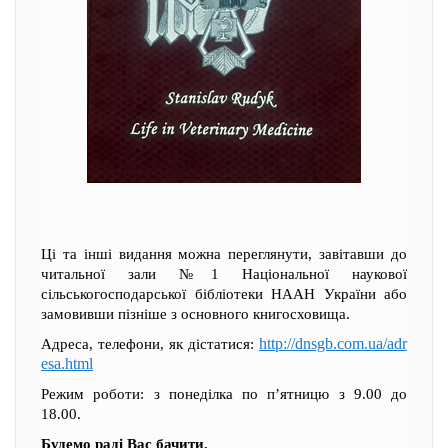
Ці та інші видання можна переглянути, завітавши до
читальної зали №1 Національної наукової
сільськогосподарської бібліотеки НААН України або
замовивши пізніше з основного книгосховища.
http://dnsgb.com.ua/adr
Адреса, телефони, як дістатися:
esa.html
Режим роботи: з понеділка по п’ятницю з 9.00 до
18.00.
Будемо раді Вас бачити.