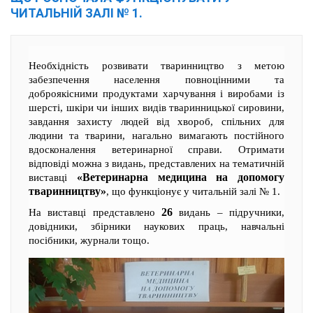
ЧИТАЛЬНІЙ ЗАЛІ № 1.
Необхідність розвивати тваринництво з метою
забезпечення населення повноцінними та
доброякісними продуктами харчування і виробами із
шерсті, шкіри чи інших видів тваринницької сировини,
завдання захисту людей від хвороб, спільних для
людини та тварини, нагально вимагають постійного
вдосконалення ветеринарної справи. Отримати
відповіді можна з видань, представлених на тематичній
«Ветеринарна медицина на допомогу
виставці
тваринництву»
, що функціонує у читальній залі № 1.
26
На виставці представлено
видань – підручники,
довідники, збірники наукових праць, навчальні
посібники, журнали тощо.