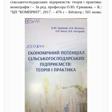
сільськогосподарських підприємств: теорія і практика:
монографія / – За ред. професора О.Ю. Єрмакова. – К.:
"ЦП "КОМПРІНТ", 2017. – 476 с – Бібліогр.: 501 назва.