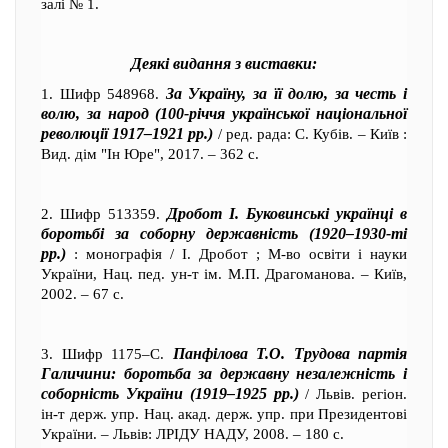
залі № 1.
Деякі видання з виставки:
За Україну, за її долю, за честь і
1. Шифр 548968.
волю, за народ (100-річчя української національної
революції 1917–1921 рр.)
/ ред. рада: С. Кубів. – Київ :
Вид. дім "Ін Юре", 2017. – 362 c.
Дробот І. Буковинські українці в
2. Шифр 513359.
боротьбі за соборну державність (1920–1930-ті
рр.)
: монографія / І. Дробот ; М-во освіти і науки
України, Нац. пед. ун-т ім. М.П. Драгоманова. – Київ,
2002. – 67 с.
Панфілова Т.О. Трудова партія
3. Шифр 1175–С.
Галичини: боротьба за державну незалежність і
соборність України (1919–1925 рр.)
/ Львів. регіон.
ін-т держ. упр. Нац. акад. держ. упр. при Президентові
України. – Львів: ЛРІДУ НАДУ, 2008. – 180 с.