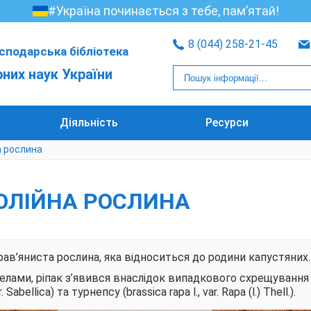
#Україна починається з тебе, пам’ятай!
8 (044) 258-21-45
сподарська бібліотека
рних наук України
Діяльність
Ресурси
а рослина
 ОЛІЙНА РОСЛИНА
рав’яниста рослина, яка відноситься до родини капустяних.
лами, ріпак з’явився внаслідок випадкового схрещування
 Sabellica) та турнепсу (brassica rapa l., var. Rapa (l.) Thell.).