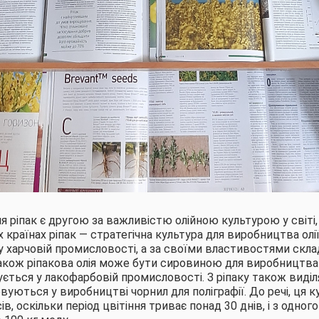
я ріпак є другою за важливістю олійною культурою у світі
х країнах ріпак — стратегічна культура для виробництва олії
 харчовій промисловості, а за своїми властивостями скл
Також ріпакова олія може бути сировиною для виробництва 
ується у лакофарбовій промисловості. З ріпаку також виді
вуються у виробництві чорнил для поліграфії. До речі, ця к
, оскільки період цвітіння триває понад 30 днів, і з одного