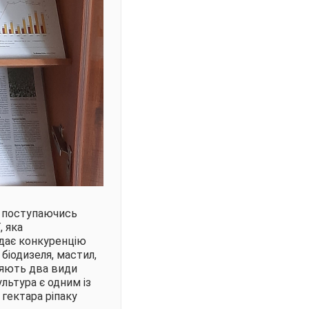
, поступаючись
, яка
адає конкуренцію
біодизеля, мастил,
ляють два види
ультура є одним із
 гектара ріпаку