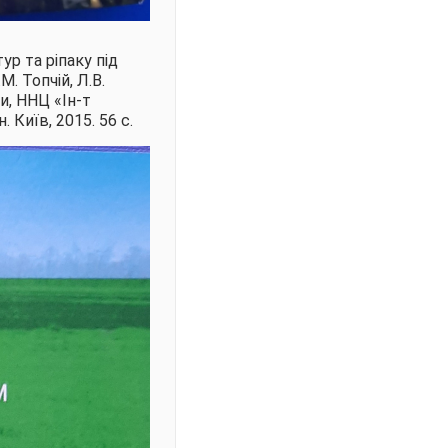
ур та ріпаку під
М. Топчій, Л.В.
ни, ННЦ «Ін-т
. Київ, 2015. 56 с.