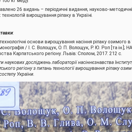
100 кг меду.
авлено 26 видань – періодичні видання, науково-методичні
технологій вирощування ріпаку в Україні.
ставки
:
технологічні основи вирощування насіння ріпаку озимого в
онографія / І. С. Волощук, О. П. Волощук, Р. Ю. Роп [та ін.]; Н
ства Карпатського регіону. Львів: Сполом, 2017. 212 с.
и наукових досліджень лабораторії насіннєзнавства Інститут
ського регіону з питань технології вирощування ріпаку озим
состепу України.