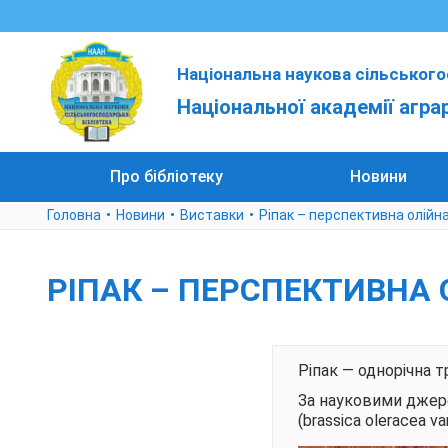
Національна наукова сільського
Національної академії агра
Про бібліотеку
Новини
Головна
Новини
Виставки
Ріпак – перспективна олійн
РІПАК – ПЕРСПЕКТИВНА
Ріпак — однорічна т
За науковими джере
(brassica oleracea var.