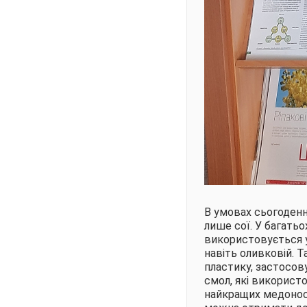
В умовах сьогоденн
лише сої. У багатьо
використовується у
навіть оливковій. 
пластику, застосов
смол, які використо
найкращих медоносів