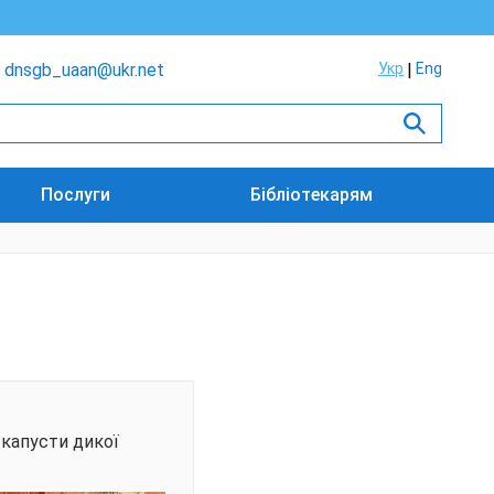
dnsgb_uaan@ukr.net
Укр
Eng
Послуги
Бібліотекарям
 капусти дикої