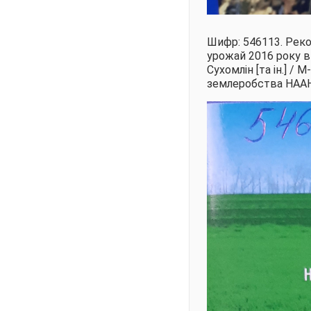
Шифр: 546113. Реком
урожай 2016 року в з
Сухомлін [та ін.] /
землеробства НААН»; 