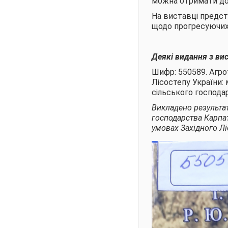
можна отримати до 
На виставці предст
щодо прогресуючих 
Деякі видання з ви
Шифр: 550589. Агро
Лісостепу України: м
сільського господар
Викладено результат
господарства Карпат
умовах Західного Лі