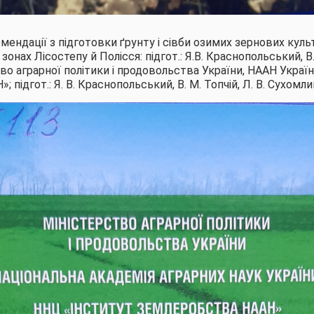
ендації з підготовки ґрунту і сівби озимих зернових культ
онах Лісостепу й Полісся: підгот.: Я.В. Краснопольський, В.
 М-во аграрної політики і продовольства України, НААН Украї
підгот.: Я. В. Краснопольський, В. М. Топчій, Л. В. Сухомлин