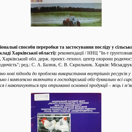
іональні способи переробки та застосування посліду у сільсь
кладі Харківської області)
: рекомендації / ННЦ "Ін-т ґрунтознавс
 Харківський обл. держ. проект.-технол. центр охорони родючості
ючість"; ред.: С. А. Балюк, Є. В. Скрильник. Харків: Міськдрук,
ано нові підходи до проблеми використання внутрішніх ресурсів у
о і комплексно включати в господарський обіг буквально всі сиро
 і накопичуються при отриманні основної продукції – яєць і м’я