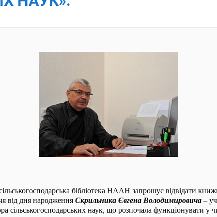
Х НАУК».
сільськогосподарська бібліотека НААН запрошує відвідати книж
чя від дня народження
Скрильника Євгена Володимировича
– уч
ора сільськогосподарських наук, що розпочала функціонувати у чи