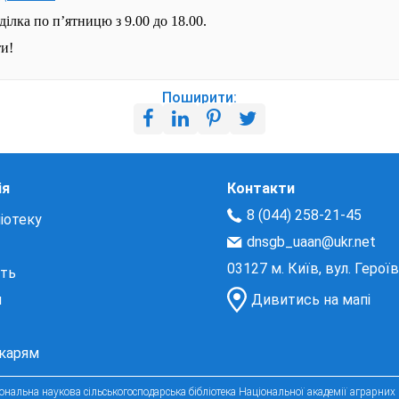
ілка по п’ятницю з 9.00 до 18.00.
ти!
Поширити:
ія
Контакти
8 (044) 258-21-45
іотеку
dnsgb_uaan@ukr.net
03127 м. Київ, вул. Герої
сть
и
Дивитись на мапі
екарям
нальна наукова сільськогосподарська бібліотека Національної академії аграрних