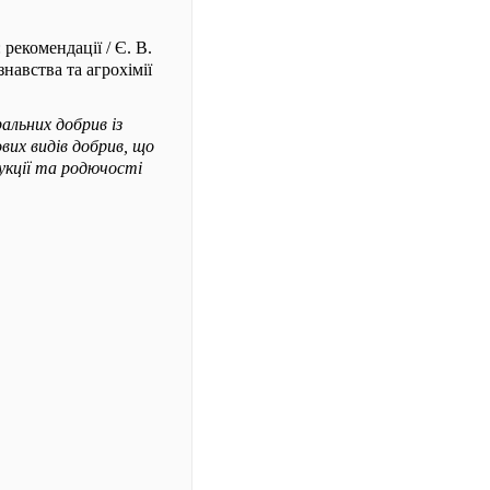
: рекомендації / Є. В.
навства та агрохімії
альних добрив із
вих видів добрив, що
укції та родючості