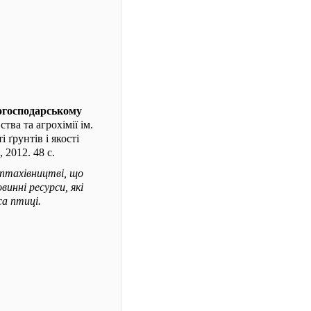
когосподарському
тва та агрохімії ім.
 ґрунтів і якості
 2012. 48 с.
 птахівництві, що
винні ресурси, які
са птиці.