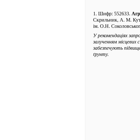
1. Шифр: 552633.
Агр
Скрильник, А. М. Кут
ім. О.Н. Соколовськог
У рекомендаціях запр
залученням місцевих с
забезпечують підвище
ґрунту.