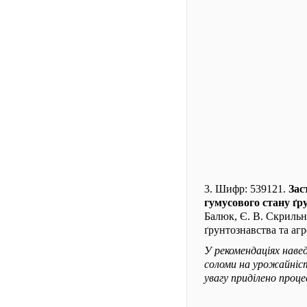
3. Шифр: 539121.
Зас
гумусового стану ґр
Балюк, Є. В. Скрильн
ґрунтознавства та агро
У рекомендаціях навед
соломи на урожайніст
увагу приділено проц