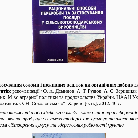
тосування соломи і поживних решток як органічних добрив 
унтів
: рекомендації / О. А. Демидов, А. Т. Рудюк, А. С. Заришняк [т
ик; М-во аграрної політики та продовольства України, НААН Ук
хімії ім. О. Н. Соколовського". Харків: [б. и.], 2012. 40 с.
ено відомості щодо хімічного складу соломи та її трансформації 
ь і якість продукції сільськогосподарських культур та властивос
есам відтворення гумусу та збереження родючості ґрунтів.