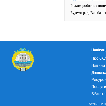
Режим роботи: з понед
Будемо раді Вас бачи
Навігац
Про бібл
Новини
Діяльні
Ресурс
Послуги
Бібліот
© 2026 Націо