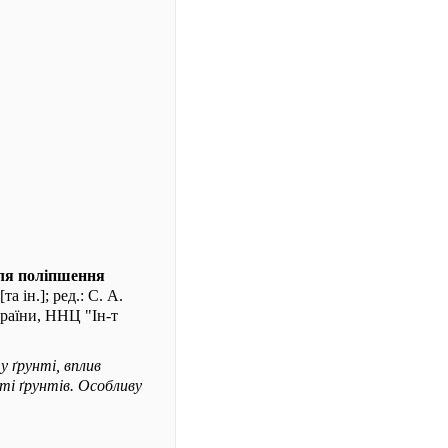
для поліпшення
а ін.]; ред.: С. А.
раїни, ННЦ "Ін-т
у ґрунті, вплив
ті ґрунтів. Особливу