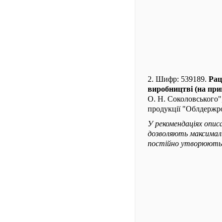
2. Шифр: 539189.
Рац
виробництві (на при
О. Н. Соколовського",
продукції "Облдержрод
У рекомендаціях опис
дозволяють максимальн
постійно утворюються