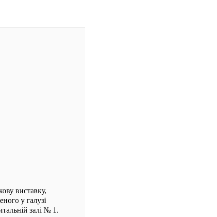
кову виставку,
еного у галузі
тальній залі № 1.