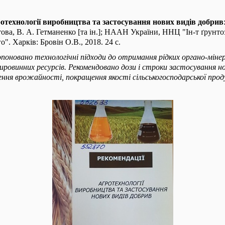
отехнології виробництва та застосування нових видів добрив
ова, В. А. Гетманенко [та ін.]; НААН України, ННЦ "Ін-т ґрунтоз
о". Харків: Бровін О.В., 2018. 24 с.
опоновано технологічні підходи до отримання рідких органо-мінер
ировинних ресурсів. Рекомендовано дози і строки застосування но
ння врожайності, покращення якості сільськогосподарської прод