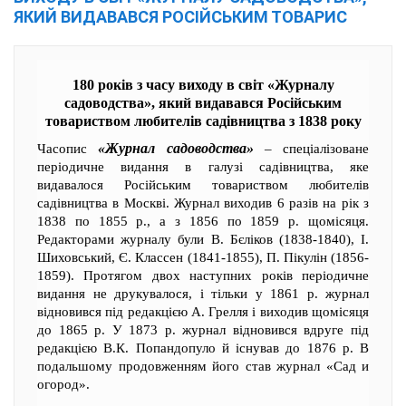
ЯКИЙ ВИДАВАВСЯ РОСІЙСЬКИМ ТОВАРИС
180 років з часу виходу в світ «Журналу
садоводства», який видавався Російським
товариством любителів садівництва з 1838 року
«Журнал садоводства»
Часопис
– спеціалізоване
періодичне видання в галузі садівництва, яке
видавалося Російським товариством любителів
садівництва в Москві. Журнал виходив 6 разів на рік з
1838 по 1855 р., а з 1856 по 1859 р. щомісяця.
Редакторами журналу були В. Бєліков (1838-1840), І.
Шиховський, Є. Классен (1841-1855), П. Пікулін (1856-
1859). Протягом двох наступних років періодичне
видання не друкувалося, і тільки у 1861 р. журнал
відновився під редакцією А. Грелля і виходив щомісяця
до 1865 р. У 1873 р. журнал відновився вдруге під
редакцією В.К. Попандопуло й існував до 1876 р. В
подальшому продовженням його став журнал «Сад и
огород».