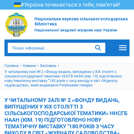
#Україна починається з тебе, пам’ятай!
Національна наукова сільськогосподарська
бібліотека
Національної академії аграрних наук України
Головна
Новини
Виставки
У читальному залі № 2 «Фонду видань, випущених у ХІХ столітті з
сільськогосподарської тематики» ННСГБ НААН (кім. 19) підготовлено
нову тематичну виставку "180 років з часу виходу в світ «Журналу
садоводства», який видавався Російським товарис
У ЧИТАЛЬНОМУ ЗАЛІ № 2 «ФОНДУ ВИДАНЬ,
ВИПУЩЕНИХ У ХІХ СТОЛІТТІ З
СІЛЬСЬКОГОСПОДАРСЬКОЇ ТЕМАТИКИ» ННСГБ
НААН (КІМ. 19) ПІДГОТОВЛЕНО НОВУ
ТЕМАТИЧНУ ВИСТАВКУ "180 РОКІВ З ЧАСУ
ВИХОДУ В СВІТ «ЖУРНАЛУ САДОВОДСТВА»,