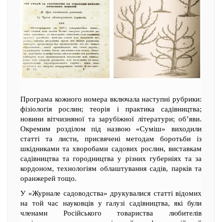
Програма кожного номера включала наступні рубрики:
фізіологія рослин; теорія і практика садівництва;
новини вітчизняної та зарубіжної літератури; об’яви.
Окремим розділом під назвою «Суміш» виходили
статті та листи, присвячені методам боротьби із
шкідниками та хворобами садових рослин, виставкам
садівництва та городництва у різних губерніях та за
кордоном, технологіям облаштування садів, парків та
оранжерей тощо.
У «Журнале садоводства» друкувалися статті відомих
на той час науковців у галузі садівництва, які були
членами Російського товариства любителів