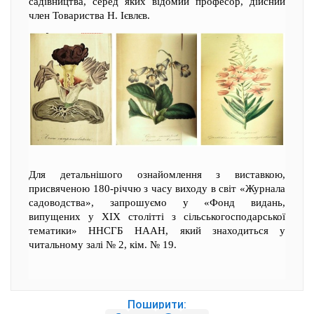
садівництва, серед яких відомий професор, дійсний
член Товариства Н. Ієвлєв.
Для детальнішого ознайомлення з виставкою,
присвяченою 180-річчю з часу виходу в світ «Журнала
садоводства», запрошуємо у «Фонд видань,
випущених у ХІХ столітті з сільськогосподарської
тематики» ННСГБ НААН, який знаходиться у
читальному залі № 2, кім. № 19.
Поширити: