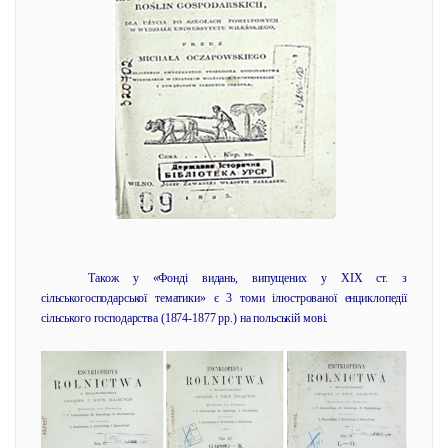
Також у «Фонді видань, випущених у ХІХ ст. з
сільськогосподарської тематики» є 3 томи ілюстрованої енциклопедії
сільського господарства (1874-1877 рр.) на польській мові.