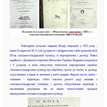
Найстаріше польське видання Фонду випущене у 1825 році –
книга Oczapowski M. O roli, jej uprawie i pielęgnowaniu roślin gospodarskich
(Роль сільськогосподарських культур, їх вирощування і догляд). Книга
надійшла з Державної історичної бібліотеки України. Видання складається
з 9 розділів, в яких описується технологія вирощування окремих
сільськогосподарських культур від обробітку грунту до посіву та догляду
за рослинами, а також їх значення у житті людини. Формат тексту книги –
«питання – відповідь», тобто ставлять різного роду питання з
сільськогосподарської тематики і дається обгрунтована відповідь з
численними рисунками тих чи інших технологічних процесів
вирощування сільськогосподарських культур.