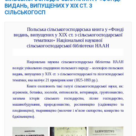
ВИДАНЬ, ВИПУЩЕНИХ У ХІХ СТ. З
СІЛЬСЬКОГОСП
Польська сільськогосподарська книга у «Фонді
видань, випущених у ХІХ ст. з сільськогосподарської
тематики» Національної наукової
сільськогосподарської бібліотеки НААН
Національна наукова сільськогосподарська бібліотека НААН
володіє унікальною спадщиною польського народу – колекцією польських
видань, випущених у ХІХ ст. з сільськогосподарської та лісогосподарської
тематики, яка налічує 21 примірник книг (1825-1893 рр.).
Книги охоплюють такі галузі сільськогосподарської науки, як:
агрономія, ботаніка, зоологія, ентомологія, ветеринарія, грунтознавство,
загальна історія сільського господарства, лісове господарство,
машинобудування, природознавство, рослинництво (садівництво та
плодівництво), тваринництво (молочне і м’ясне скотарство, конярство та
бджільництво).