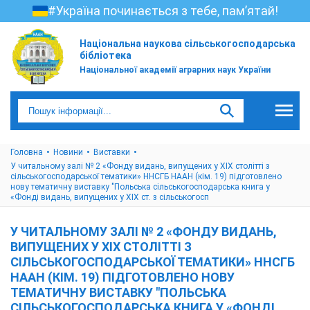
#Україна починається з тебе, пам’ятай!
Національна наукова сільськогосподарська
бібліотека
Національної академії аграрних наук України
Головна
Новини
Виставки
У читальному залі № 2 «Фонду видань, випущених у ХІХ столітті з
сільськогосподарської тематики» ННСГБ НААН (кім. 19) підготовлено
нову тематичну виставку "Польська сільськогосподарська книга у
«Фонді видань, випущених у ХІХ ст. з сільськогосп
У ЧИТАЛЬНОМУ ЗАЛІ № 2 «ФОНДУ ВИДАНЬ,
ВИПУЩЕНИХ У ХІХ СТОЛІТТІ З
СІЛЬСЬКОГОСПОДАРСЬКОЇ ТЕМАТИКИ» ННСГБ
НААН (КІМ. 19) ПІДГОТОВЛЕНО НОВУ
ТЕМАТИЧНУ ВИСТАВКУ "ПОЛЬСЬКА
СІЛЬСЬКОГОСПОДАРСЬКА КНИГА У «ФОНДІ