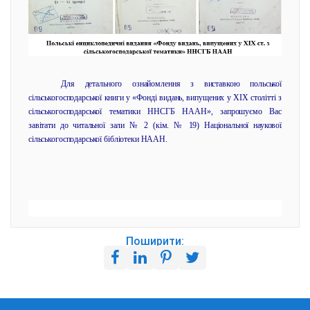
Для детального ознайомлення з виставкою польської
сільськогосподарської книги у «Фонді видань, випущених у ХІХ столітті з
сільськогосподарської тематики ННСГБ НААН», запрошуємо Вас
завітати до читальної зали № 2 (кім. № 19) Національної наукової
сільськогосподарської бібліотеки НААН.
Поширити: