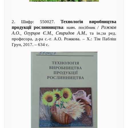
Технологія виробництва
2. Шифр: 550027.
продукції рослинництва
Рожков
: навч. посібник /
А.О., Огурцов Є.М., Свиридов А.М.
, та ін.;за ред.
професора, д-ра с.-г. А.О. Рожкова. – Х.: Тім Пабліш
Груп, 2017. – 634 с.