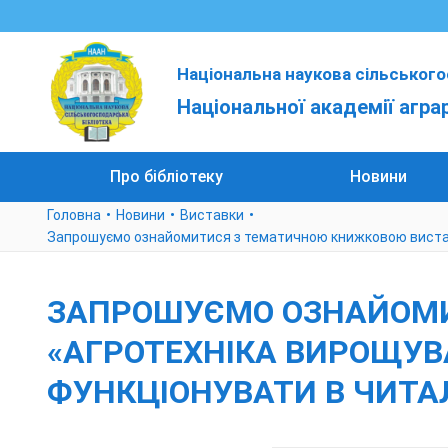
Національна наукова сільського
Національної академії агра
Про бібліотеку
Новини
Головна
Новини
Виставки
Запрошуємо ознайомитися з тематичною книжковою виставко
ЗАПРОШУЄМО ОЗНАЙОМ
«АГРОТЕХНІКА ВИРОЩУВА
ФУНКЦІОНУВАТИ В ЧИТАЛ