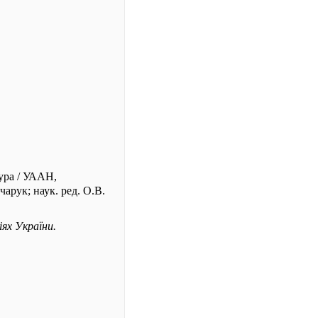
тура / УААН,
арук; наук. ред. О.В.
ях України.