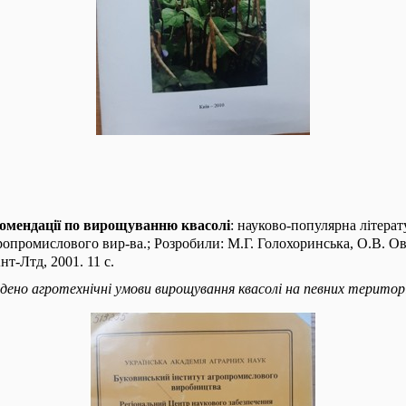
омендації по вирощуванню квасолі
: науково-популярна літера
ропромислового вир-ва.; Розробили: М.Г. Голохоринська, О.В. Овч
нт-Лтд, 2001. 11 с.
адено агротехнічні умови вирощування квасолі на певних територі