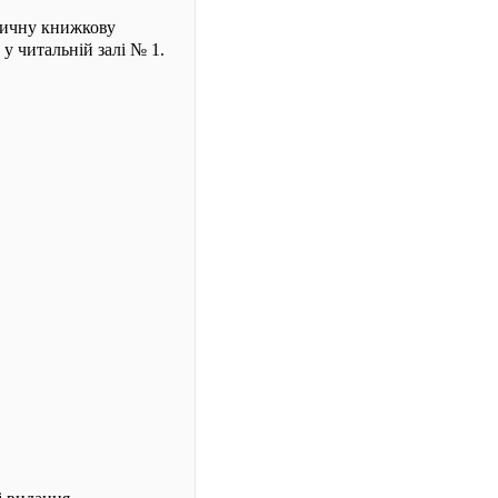
тичну книжкову
у читальній залі № 1.