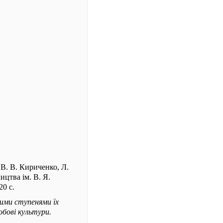
 В. В. Кириченко, Л.
ицтва ім. В. Я.
20 с.
ними ступенями їх
обові культури.