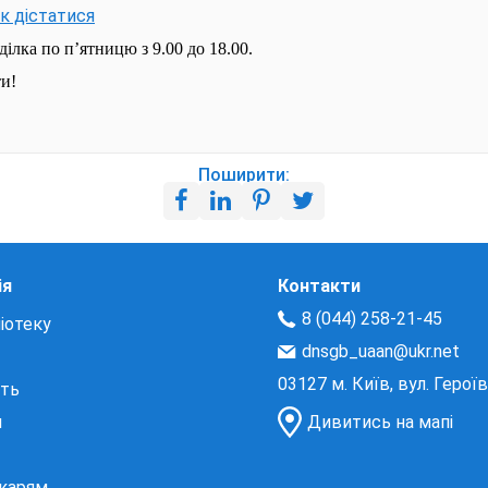
як дістатися
ілка по п’ятницю з 9.00 до 18.00.
ти!
Поширити:
ія
Контакти
8 (044) 258-21-45
іотеку
dnsgb_uaan@ukr.net
03127 м. Київ, вул. Герої
сть
и
Дивитись на мапі
екарям