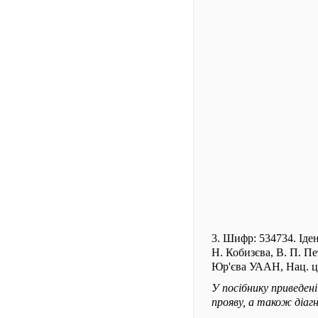
3. Шифр: 534734. Іден
Н. Кобизєва, В. П. Пе
Юр'єва УААН, Нац. цен
У посібнику приведені
прояву, а також діаг