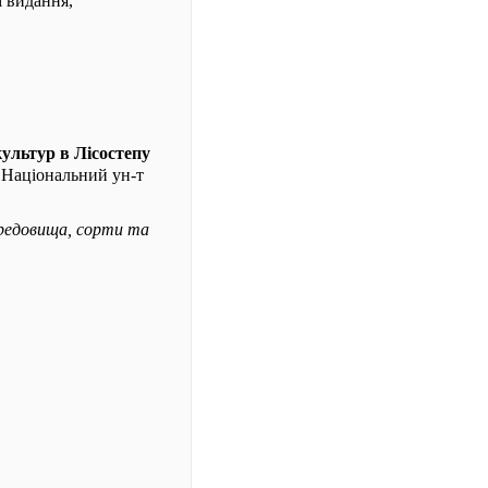
і видання,
ультур в Лісостепу
и, Національний ун-т
середовища, сорти та