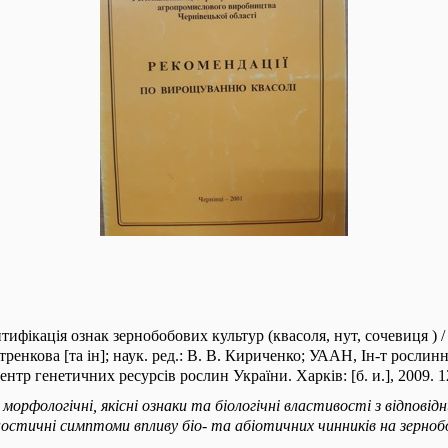
тифікація ознак зернобобових культур (квасоля, нут, сочевиця ) /
тренкова [та ін]; наук. ред.: В. В. Кириченко; УААН, Ін-т рослинн
тр генетичних ресурсів рослин України. Харків: [б. и.], 2009. 1
 морфологічні, якісні ознаки та біологічні властивості з відповід
ностичні симптоми впливу біо- та абіотичних чинників на зерноб