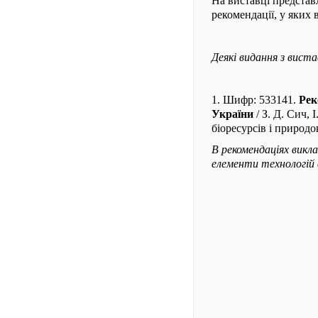
На виставці предста
рекомендації, у яких
Деякі видання з виста
1. Шифр: 533141.
Рек
України
/ З. Д. Сич, 
біоресурсів і природок
В рекомендаціях викла
елементи технологій 