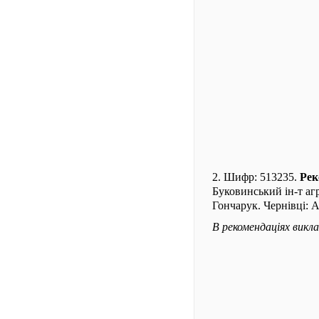
2. Шифр: 513235.
Рек
Буковинський ін-т аг
Гончарук. Чернівці: А
В рекомендаціях викл