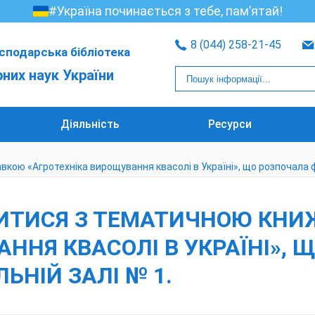
#Україна починається з тебе, пам’ятай!
8 (044) 258-21-45
сподарська бібліотека
рних наук України
Діяльність
Ресурси
ю «Агротехніка вирощування квасолі в Україні», що розпочала фу
ИТИСЯ З ТЕМАТИЧНОЮ КНИ
ННЯ КВАСОЛІ В УКРАЇНІ», 
ЬНІЙ ЗАЛІ № 1.