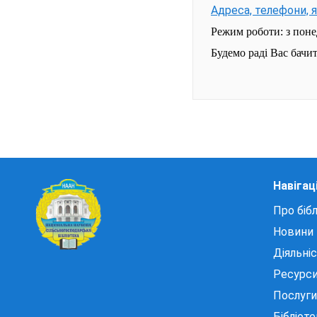
Адреса, телефони, 
Режим роботи: з понед
Будемо раді Вас бачи
Навігац
Про бібл
Новини
Діяльні
Ресурс
Послуги
Бібліот