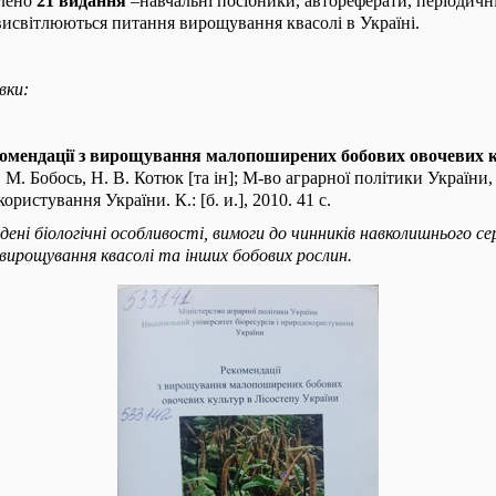
влено
21 видання
–навчальні посібники, автореферати, періодичн
 висвітлюються питання вирощування квасолі в Україні.
вки:
омендації з вирощування малопоширених бобових овочевих к
І. М. Бобось, Н. В. Котюк [та ін]; М-во аграрної політики Україн
ористування України. К.: [б. и.], 2010. 41 с.
дені біологічні особливості, вимоги до чинників навколишнього 
вирощування квасолі та інших бобових рослин.