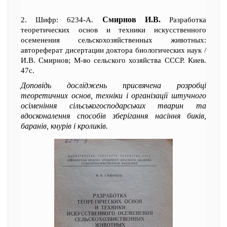
Смирнов И.В.
2. Шифр: 6234-А.
Разработка
теоретических основ и техники искусственного
осеменения сельскохозяйственных животных:
автореферат дисертации доктора биологических наук /
И.В. Смирнов; М-во сельского хозяйства СССР. Киев.
47с.
Доповідь досліджень присвячена розробці
теоретичних основ, техніки і організації штучного
осіменіння сільськогосподарських тварин та
вдосконалення способів зберігання насіння биків,
баранів, кнурів і кроликів.