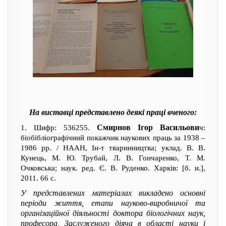
На виставці представлено деякі праці вченого:
Смирнов Ігор Васильови
1. Шифр: 536255.
ч:
біобібліографічний покажчик наукових праць за 1938 –
1986 рр. / НААН, Ін-т тваринництва; уклад. В. В.
Кунець, М. Ю. Трубай, Л. В. Гончаренко, Т. М.
Очковська; наук. ред. Є. В. Руденко. Харків: [б. и.],
2011. 66 с.
У представлених матеріалах викладено основні
періоди життя, етапи науково-виробничої та
організаційної діяльності доктора біологічних наук,
професора, Заслуженого діяча в області науки і