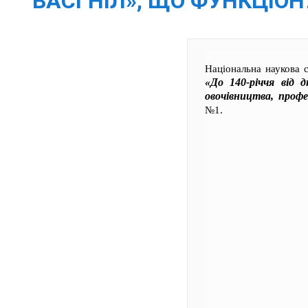
ВАСГНІЛ», ЩО ФУНКЦІО
Національна наукова 
«До 140-річчя від 
овочівництва, проф
№1.