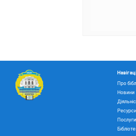
Навігац
Про бібл
Новини
Діяльні
Ресурс
Послуги
Бібліот