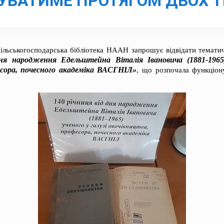
НУВАТИМЕ ПРОТЯГОМ ДВОХ Т
сільськогосподарська бібліотека НААН запрошує відвідати темати
дня народження Едельштейна Віталія Івановича (1881-1965)
есора, почесного академіка ВАСГНІЛ»
, що розпочала функціону