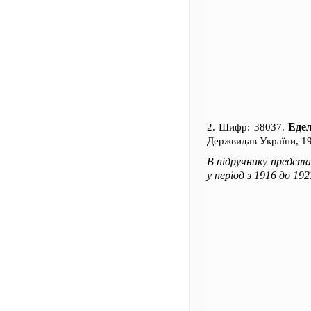
Едел
2. Шифр: 38037.
Держвидав України, 19
В підручнику представ
у період з 1916 до 192