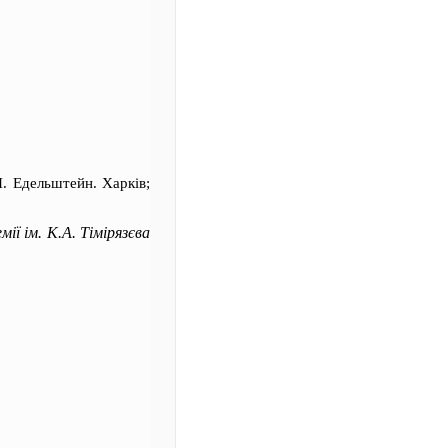
І. Едельштейн. Харків;
ії ім. К.А. Тімірязєва