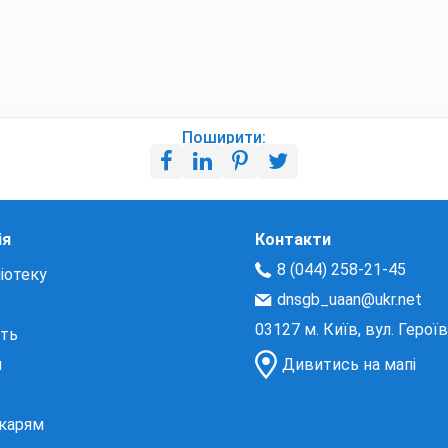
Поширити:
ія
Контакти
8 (044) 258-21-45
іотеку
dnsgb_uaan@ukr.net
03127 м. Київ, вул. Герої
сть
и
Дивитись на мапі
екарям