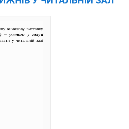
ИЖНІВ У ЧИТАЛЬНІЙ ЗАЛ
чну книжкову виставку
 – ученого у галузі
вати у читальній залі