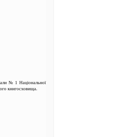
зали № 1 Національної
ного книгосховища.