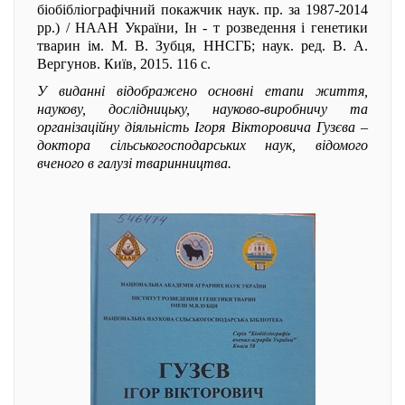
біобібліографічний покажчик наук. пр. за 1987-2014
рр.) / НААН України, Ін - т розведення і генетики
тварин ім. М. В. Зубця, ННСГБ; наук. ред. В. А.
Вергунов. Київ, 2015. 116 с.
У виданні відображено основні етапи життя,
наукову, дослідницьку, науково-виробничу та
організаційну діяльність Ігоря Вікторовича Гузєва –
доктора сільськогосподарських наук, відомого
вченого в галузі тваринництва.