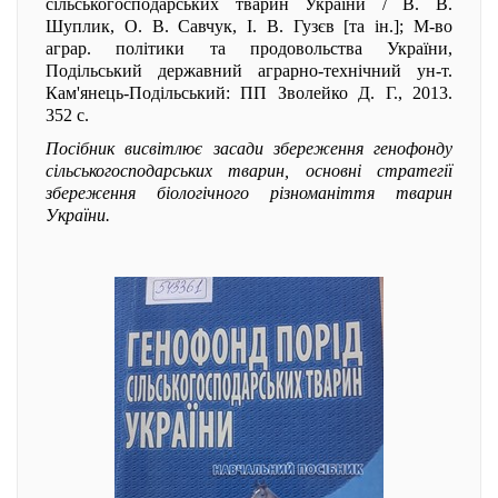
сільськогосподарських тварин України / В. В.
Шуплик, О. В. Савчук, І. В. Гузєв [та ін.]; М-во
аграр. політики та продовольства України,
Подільський державний аграрно-технічний ун-т.
Кам'янець-Подільський: ПП Зволейко Д. Г., 2013.
352 с.
Посібник висвітлює засади збереження генофонду
сільськогосподарських тварин, основні стратегії
збереження біологічного різноманіття тварин
України.