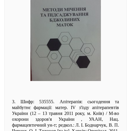
3. Шифр: 535555. Апітерапія: сьогодення та
майбутнє фармації: матер. ІV з'їзду апітерапевтів
України (12 – 13 травня 2011 року, м. Київ) / М-во
охорони здоров'я України , УААН, Нац.
фармацевтичний ун-т; редкол.: Л. І. Боднарчук, В. П.
Черних, О. І. Тихонов [та ін]. Харків: Оригінал, 2011.