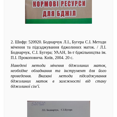
2. Шифр: 520920. Боднарчук Л.І., Бугера С.І. Методи
мічення та підсаджування бджолиних маток. / Л.І.
Боднарчук, С.І. Бугера; УААН, Ін-т бджільництва ім.
П.І. Прокоповича. Київ, 2004. 20 с.
Наведені методи мічення бджолиних маток,
необхідне обладнання та інструмент для його
проведення. Вказані методи підсаджування
бджолиних маток в залежності від стану
бджолиної сім’ї.