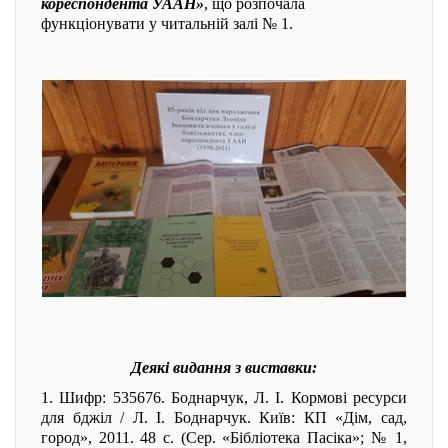
кореспондента УААН»
, що розпочала
функціонувати у читальній залі № 1.
Деякі видання з виставки:
1. Шифр: 535676. Боднарчук, Л. І. Кормові ресурси
для бджіл / Л. І. Боднарчук. Київ: КП «Дім, сад,
город», 2011. 48 с. (Сер. «Бібліотека Пасіка»; № 1,