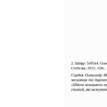
2. Шифр: 549544. Ол
Стебеляк, 2015. 339с.
Сердюк Олександр Мик
засновник та директо
«Школа козацького га
статей, які межують