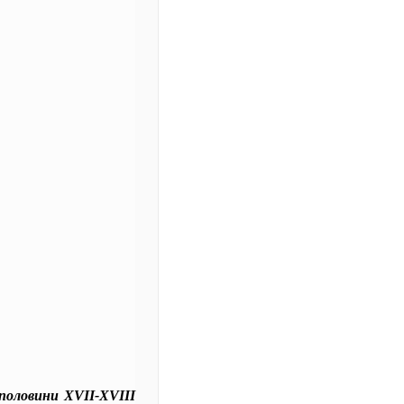
половини ХVII-XVIII