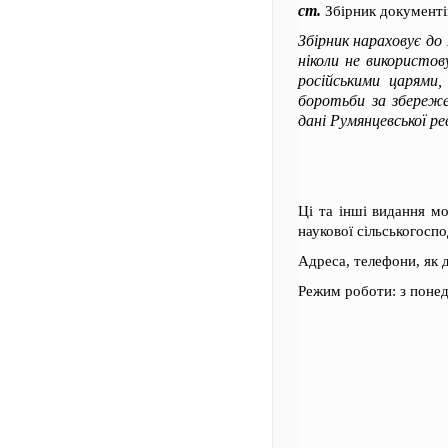
ст.
Збірник документів
Збірник нараховує до 
ніколи не використов
російськими царями,
боротьби за збереже
дані Румянцевської рев
Ці та інші видання м
наукової сільськогосп
Адреса, телефони, як 
Режим роботи: з понеді