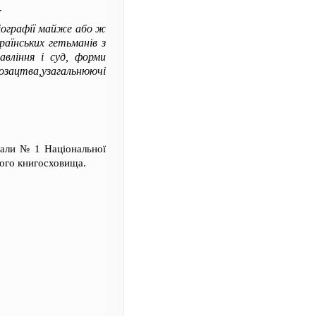
.
оріографії майже або ж
раїнських гетьманів з
авління і суд, форми
озацтва,узагальнюючі
зали № 1 Національної
ного книгосховища.