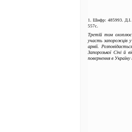
1. Шифр: 485993. Д.І
557с.
Третій том охоплює 
участь запорожців у 
армії. Розповідаєть
Запорозької Січі й 
повернення в Україну 