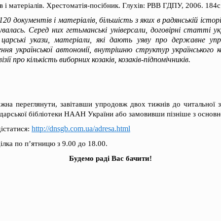
 і матеріалів. Хрестоматія-посібник. Глухів: РВВ ГДПУ, 2006. 184с
120 документів і матеріалів, більшість з яких в радянській іст
увалась. Серед них гетьманські універсали, договірні статті ук
 царські укази, матеріали, які дають уяву про державне упр
ння української автономії, внутрішню структур українського к
ізії про кількість виборних козаків, козаків-підпомічників.
ожна переглянути, завітавши упродовж двох тижнів до читальної 
одарської бібліотеки НААН України або замовивши пізніше з основ
http://dnsgb.com.ua/adresa.html
дістатися:
лка по п’ятницю з 9.00 до 18.00.
Будемо раді Вас бачити!