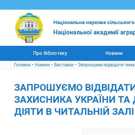
Національна наукова сільського
Національної академії агра
Про бібліотеку
Новини
Головна
Новини
Виставки
Запрошуємо відвідати темат
ЗАПРОШУЄМО ВІДВІДАТИ
ЗАХИСНИКА УКРАЇНИ ТА
ДІЯТИ В ЧИТАЛЬНІЙ ЗАЛІ