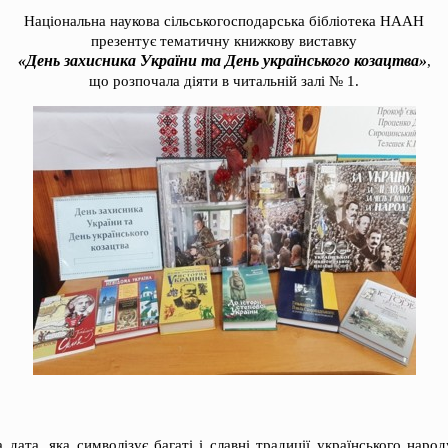
Національна наукова сільськогосподарська бібліотека НААН
презентує тематичну книжкову виставку
«День захисника України та День українського козацтва»
,
що розпочала діяти в читальній залі № 1.
 дата, яка символізує багаті і славні традиції українського наро