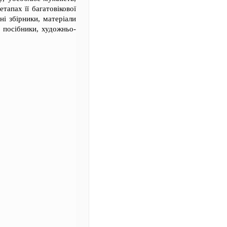
етапах її багатовікової
чні збірники, матеріали
і посібники, художньо-