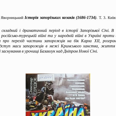
Історія запорізьких козаків (1686-1734)
. Яворницький
. Т. 3. Киї
складний і драматичний період в історії Запорізької Січі. В
російсько-турецькій війні та у народній війні в Україні проти
ся про перехід частини запорожців на бік Карла ХІІ, розгром
відступ маси запорожців в межі Кримського ханства, життя
і заснування в урочищі Базавлук над Дніпром Нової Січі.