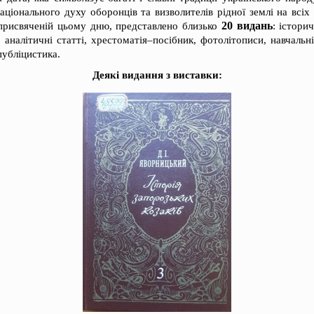
аціонального духу оборонців та визволителів рідної землі на всіх 
20 видань
, присвяченій цьому дню, представлено близько
: істори
 аналітичні статті, хрестоматія–посібник, фотолітописи, навчальн
публіцистика.
Деякі видання з виставки: