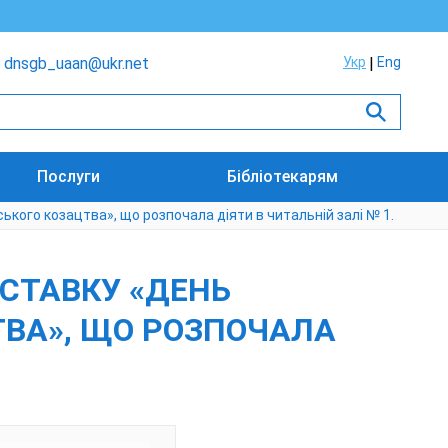
dnsgb_uaan@ukr.net
Укр
Eng
Послуги
Бібліотекарям
кого козацтва», що розпочала діяти в читальній залі № 1.
СТАВКУ «ДЕНЬ
ТВА», ЩО РОЗПОЧАЛА