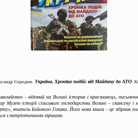
Україна. Хроніка подій: від Майдану до АТО
ександр Середюк.
. 
олайович - відомий на Волині історик і краєзнавець, письменн
р Музею історії сільського господарства Волині – скансену і м
рту», вчитель Бойового Гопака. Його нова книга – це збірник г
ся з патріотичними віршами.