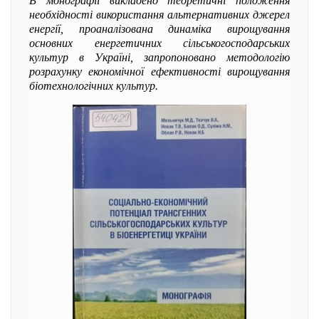
В монографії викладено теоретичні положення
необхідності використання альтернативних джерел
енергії, проаналізована динаміка вирощування
основних енергетичних сільськогосподарських
культур в Україні, запропоновано методологію
розрахунку економічної ефективності вирощування
біотехнологічних культур.