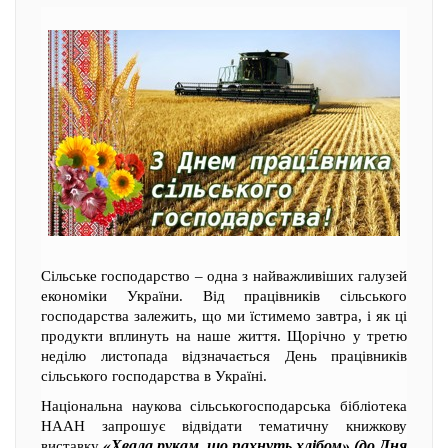
Сільське господарство – одна з найважливіших галузей
економіки України. Від працівників сільського
господарства залежить, що ми їстимемо завтра, і як ці
продукти вплинуть на наше життя. Щорічно у третю
неділю листопада відзначається День працівників
сільського господарства в Україні.
Національна наукова сільськогосподарська бібліотека
НААН запрошує відвідати тематичну книжкову
«Хвала рукам, що пахнуть хлібом» (до Дня
виставку