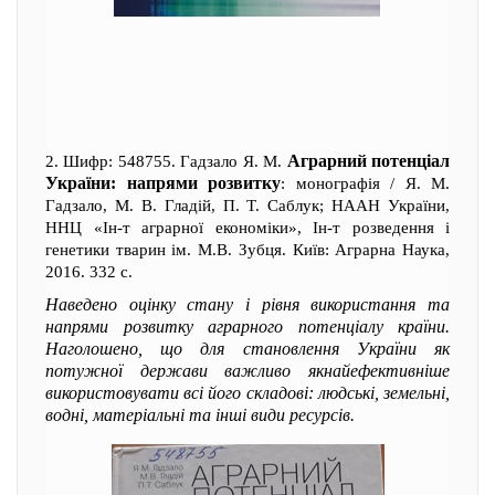
Аграрний потенціал
2. Шифр: 548755. Гадзало Я. М.
України: напрями розвитку
: монографія / Я. М.
Гадзало, М. В. Гладій, П. Т. Саблук; НААН України,
ННЦ «Ін-т аграрної економіки», Ін-т розведення і
генетики тварин ім. М.В. Зубця. Київ: Аграрна Наука,
2016. 332 с.
Наведено оцінку стану і рівня використання та
напрями розвитку аграрного потенціалу країни.
Наголошено, що для становлення України як
потужної держави важливо якнайефективніше
використовувати всі його складові: людські, земельні,
водні, матеріальні та інші види ресурсів.