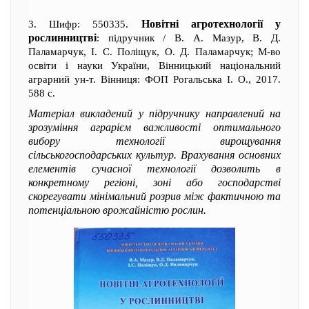
Новітні агротехнології у
3. Шифр: 550335.
рослинництві
: підручник / В. А. Мазур, В. Д.
Паламарчук, І. С. Поліщук, О. Д. Паламарчук; М-во
освіти і науки України, Вінницький національний
аграрний ун-т. Вінниця: ФОП Рогальська І. О., 2017.
588 с.
Матеріал викладений у підручнику направлений на
зрозуміння аграрієм важливості оптимального
вибору технології вирощування
сільськогосподарських культур. Врахування основних
елементів сучасної технології дозволить в
конкретному регіоні, зоні або господарстві
скорегувати мінімальний розрив між фактичною та
потенціальною врожайністю рослин.