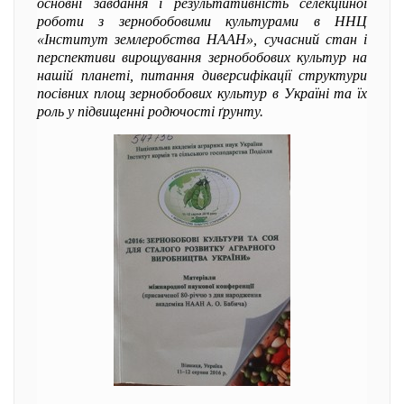
основні завдання і результативність селекційної
роботи з зернобобовими культурами в ННЦ
«Інститут землеробства НААН», сучасний стан і
перспективи вирощування зернобобових культур на
нашій планеті, питання диверсифікації структури
посівних площ зернобобових культур в Україні та їх
роль у підвищенні родючості ґрунту.