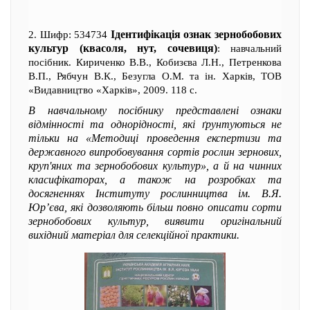
Ідентифікація ознак зернобобових
2. Шифр: 534734
культур (квасоля, нут, сочевиця)
: навчальний
посібник. Кириченко В.В., Кобизєва Л.Н., Петренкова
В.П., Рябчун В.К., Безугла О.М. та ін. Харків, ТОВ
«Видавництво «Харків», 2009. 118 с.
В навчальному посібнику представлені ознаки
відмінності та однорідності, які ґрунтуються не
тільки на «Методиці проведення експертизи та
державного випробовування сортів рослин зернових,
круп'яних та зернобобових культур», а й на чинних
класифікаторах, а також на розробках та
досягненнях Інституту рослинництва ім. В.Я.
Юр’єва, які дозволяють більш повно описати сорти
зернобобових культур, виявити оригінальний
вихідний матеріал для селекційної практики.