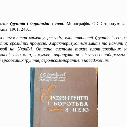
озія ґрунтів і боротьба з нею
. Монографія. О.С.Скородумов,
иїв. 1961. 240с.
юється вплив клімату, рельєфу, властивостей ґрунтів і геоло
иток ерозійних процесів. Характеризуються змиті та намиті ґ
озії на Україні. Описана система таких протиерозійних зах
хисні сівозміни, смугове вирощування сільськогосподарськи
я еродованих ґрунтів, агролісомеліоративні насадження.