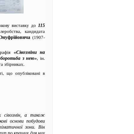
115
жкову виставку до
еробства, кандидата
Онуфрійовича
(1907-
«Сівозміни на
графія
і боротьба з нею»
, ін.
а збірниках.
ті, що опубліковані в
их сівозмін, а також
кові основи побудови
ліматичної зони. Він
тур по кращих для них