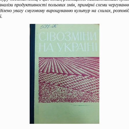
аналізи продуктивності польових змін, примірні схеми чергування
ділено увагу смуговому вирощуванню культур на схилах, розпові
ї.