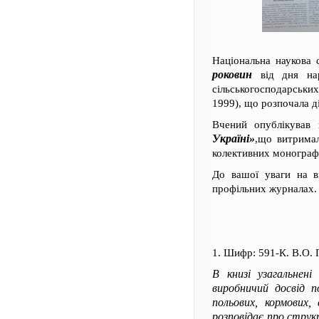
Національна наукова 
роковин
від дня нар
сільськогосподарськи
1999), що розпочала ді
Вчений опублікував
Україні»
,що витримал
колективних монографі
До вашої уваги на ви
профільних журналах.
1. Шифр: 591-К. В.О.
В книзі узагальнені
виробничий досвід п
польових, кормових,
розповідає про струк