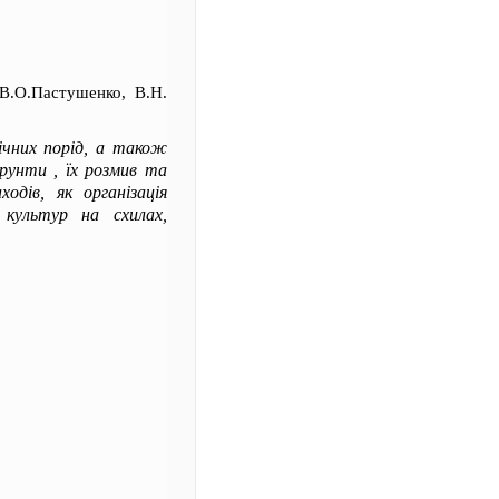
 В.О.Пастушенко, В.Н.
гічних порід, а також
рунти , їх розмив та
одів, як організація
х культур на схилах,