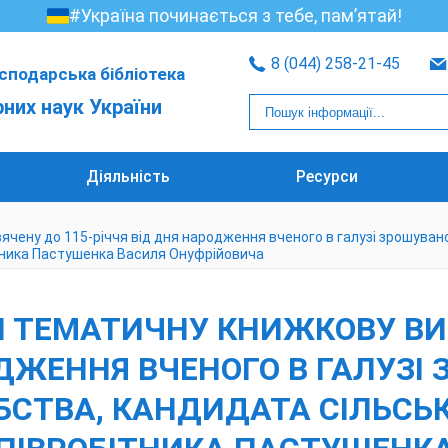
#Україна починається з тебе, пам’ятай!
8 (044) 258-21-45
сподарська бібліотека
рних наук України
Діяльність
Ресурси
ячену до 115-річчя від дня народження вченого в галузі зрошува
ітника Пастушенка Василя Онуфрійовича
 ТЕМАТИЧНУ КНИЖКОВУ ВИ
ОДЖЕННЯ ВЧЕНОГО В ГАЛУЗІ
СТВА, КАНДИДАТА СІЛЬСЬ