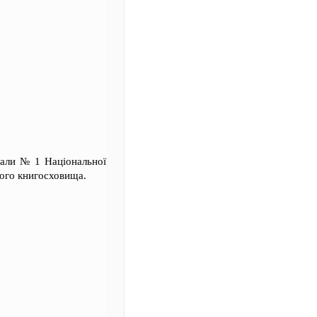
зали № 1 Національної
ного книгосховища.