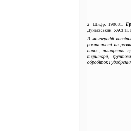
Ер
2. Шифр: 190681.
Дунаєвський. УАСГН. К
В монографії висвітл
рослинності на розв
нанос, поширення ер
території, ґрунтоза
обробіток і удобренн