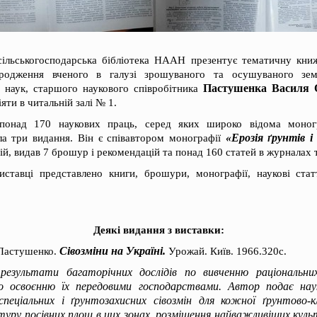
сільськогосподарська бібліотека НААН презентує тематичну кни
одження вченого в галузі зрошуваного та осушуваного земл
Пастушенка Василя 
х наук, старшого наукового співробітника
яти в читальній залі № 1.
 понад 170 наукових праць, серед яких широко відома моно
«Ерозія ґрунтів 
а три видання. Він є співавтором монографії
й, видав 7 брошур і рекомендацій та понад 160 статей в журналах т
ставці представлено книги, брошури, монографії, наукові стат
Деякі видання з виставки:
Сівозміни на Україні.
 Пастушенко.
Урожай. Київ. 1966.320с.
 результати багаторічних дослідів по вивченню раціональн
о освоєнню їх передовими господарствами. Автор подає нау
 спеціальних і ґрунтозахисних сівозмін для кожної ґрунтово-к
туру посівних площ в цих зонах, розміщення найважливіших куль