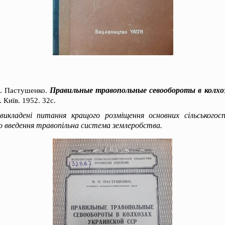
Правильные травопольные севообороты в колхо
О. Пастушенко.
 Київ. 1952. 32с.
икладені питання кращого розміщення основних сільськогос
то введення травопільна система землеробства.