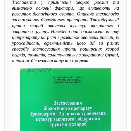
Trichoderma у пригніченні хвороб рослин та
визначено основні фактори, що впливають на
розвиток біологічного агента. Описано технологію
застосування біологічного препарату Триходермін-Р
проти хвороб овочевих культур відкритого і
закритого ґрунту. Наведено дані досліджень впливу
біопрепарату на ріст і розвиток овочевих рослин, їх
урожайність, ефективність його дії за різних
способів застосування проти поширених хвороб
огірків, томатів, салату-латуку в закритому ґрунті,
а також білоголової капусти і моркви.