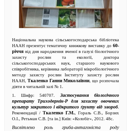
Національна наукова сільськогосподарська бібліотека
60-
НААН презентує тематичну книжкову виставку до
річчя
від дня народження вченої в галузі біологічного
захисту рослин та екології, доктора
сільськогосподарських наук, старшого наукового
співробітника, керівника лабораторії мікробіологічного
методу захисту рослин Інституту захисту рослин
Ткаленко Ганни Миколаївни
НААН,
, що розпочала
діяти в читальній залі № 1.
Застосування біологічного
1. Шифр: 540707.
препарату Триходермін-Р для захисту овочевих
культур закритого і відкритого ґрунту від хвороб
.
Ткаленко Г.М.
Рекомендації /
, Гораль С.В., Борзих
О.І., Ретьман С.В. [та ін.] Київ: «Колобіг», 2012. 48с.
Висвітлено роль гриба-антагоніста роду