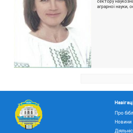
сектору наукозна
аграрної науки, 
Навігац
Про бібл
Новини
Діяльні