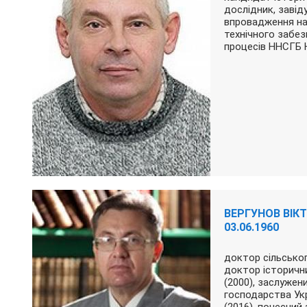
дослідник, завід
впровадження на
технічного забез
процесів ННСГБ
ВЕРГУНОВ ВІК
03.06.1960
доктор сільськог
доктор історични
(2000), заслужен
господарства Укр