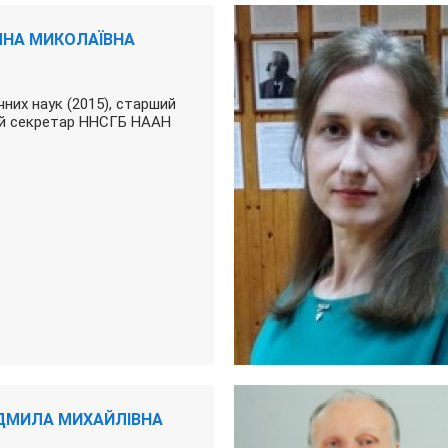
ЯНА МИКОЛАЇВНА
них наук (2015), старший
ий секретар ННСГБ НААН
ДМИЛА МИХАЙЛІВНА