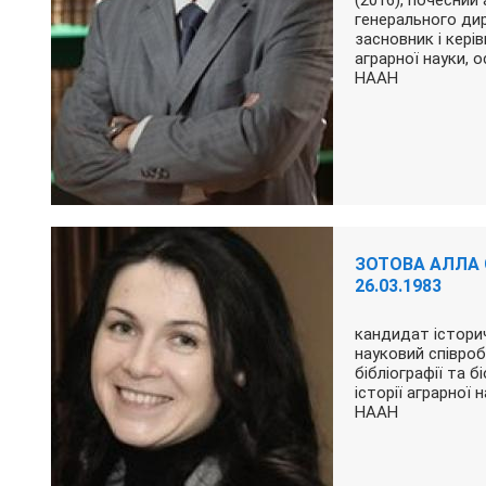
(2016), почесний 
генерального ди
засновник і керів
аграрної науки, 
НААН
ЗОТОВА АЛЛА 
26.03.1983
кандидат історич
науковий співроб
бібліографії та б
історії аграрної 
НААН