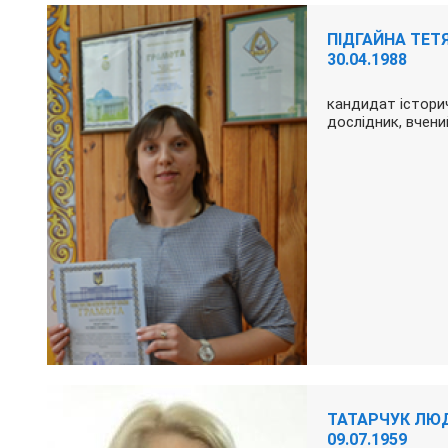
ПІДГАЙНА ТЕТ
30.04.1988
кандидат історич
дослідник, вчен
ТАТАРЧУК ЛЮ
09.07.1959