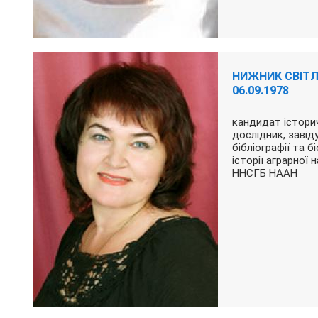
НИЖНИК СВІТ
06.09.1978
кандидат історич
дослідник, завід
бібліографії та б
історії аграрної 
ННСГБ НААН