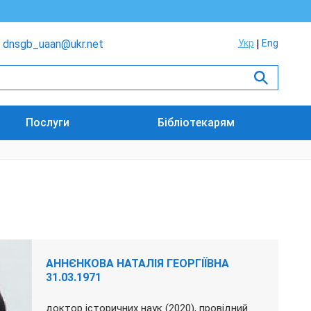
dnsgb_uaan@ukr.net
Укр
Eng
Послуги
Бібліотекарям
АННЄНКОВА НАТАЛІЯ ГЕОРГІЇВНА
31.03.1971
доктор історичних наук (2020), провідний