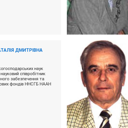
ТАЛІЯ ДМИТРІВНА
когосподарських наук
й науковий співробітник
тного забезпечення та
кових фондів ННСГБ НААН