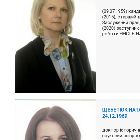
(09.07.1959) кан
(2015), старший 
Заслужений праці
(2020) заступник
роботи ННСГБ 
ЩЕБЕТЮК НАТА
24.12.1969
доктор історични
науковий співроб