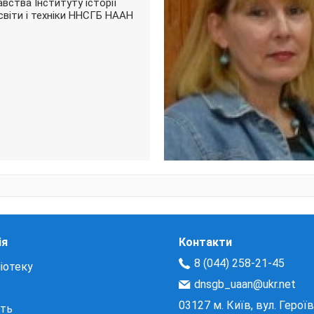
вства Інституту історії
освіти і техніки ННСГБ НААН
ія
Контакти
8 (044) 258-21-45
іотеку
dnsgb_uaan@ukr.net
03127 м. Київ, вул. Герої
сть