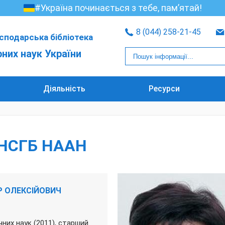
#Україна починається з тебе, пам’ятай!
8 (044) 258-21-45
сподарська бібліотека
рних наук України
Діяльність
Ресурси
НСГБ НААН
Р ОЛЕКСІЙОВИЧ
них наук (2011), старший