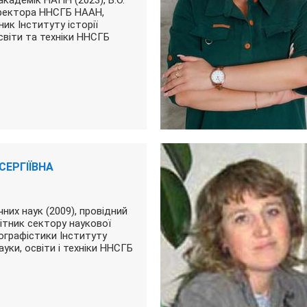
академік НАПН (2023), В.О.
ректора ННСГБ НААН,
ник Інституту історії
освіти та техніки ННСГБ
СЕРГІЇВНА
них наук (2009), провідний
ітник сектору наукової
іографістики Інституту
науки, освіти і техніки ННСГБ