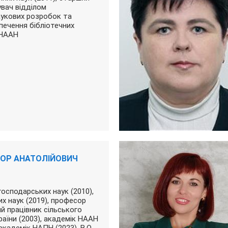
увач відділом
укових розробок та
печення бібліотечних
 НААН
ТОР АНАТОЛІЙОВИЧ
осподарських наук (2010),
х наук (2019), професор
ий працівник сільського
аїни (2003), академік НААН