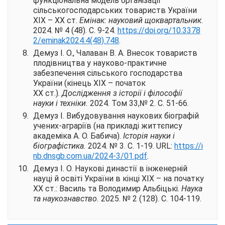
функціональна модель організації
сільськогосподарських товариств України
ХІХ – ХХ ст.
Емінак: науковий щоквартальник
.
2024. № 4 (48). С. 9-24.
https://doi.org/10.3378
2/
eminak2024.4(48).748
.
Демуз І. О., Чалаван В. А. Внесок товариств
плодівництва у науково-практичне
забезпечення сільського господарства
України (кінець ХІХ – початок
ХХ ст.).
Дослідження з історії і філософії
науки і техніки.
2024. Том 33,
№ 2. С. 51-66.
Демуз І. Вибудовування наукових біографій
учених-аграріїв (на прикладі життєпису
академіка А. О. Бабича).
Історія науки і
біографістика.
2024. № 3. С. 1-19.
URL
:
https://i
nb.dnsgb.com.ua/2024-
3/01.pdf
.
Демуз І. О. Наукові династії в інженерній
науці й освіті України в кінці ХІХ – на початку
ХХ ст.: Василь та Володимир Альбіцькі.
Наука
та наукознавство.
2025. № 2 (128). С. 104-119.