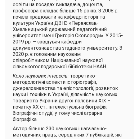
освіти на посадах викладача, доцента,
професора складає
більше
15 років. З 2008 р.
почала працювати на кафедрі історії та
культури України ДВНЗ «Переяслав-
Хмельницький державний педагогічний
університет імені Григорія Сковороди». У 2015-
2019 рр. – завідувач кафедри
документознавства згаданого університету.
З
2020 р. є гол
овни
м
науковим
співробітник
ом
Національної наукової
сільськогосподарської бібліотеки НААН.
Коло наукових інтересів:
теоретико-
методологічні аспекти історіографії,
джерелознавства та епістолології, розвиток
науки і техніки в Україні, діяльність наукових
товариств України другої половини ХІХ –
початку ХХ ст., інтелектуальна біографія,
біографічні студії, у тому числі аграрна
біографіка.
Автор б
ільше 23
0 наукових і навчально-
методичних праць, серед яких 7 публікацій, які