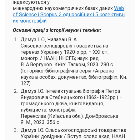
індексуються у
міжнародних наукометричних базах даних
Web
of Science і
Scopus
, 3 одноосібних і 5 колективн
их монографій.
Основні праці з історії науки і техніки:
Демуз І. О., Чалаван В. А.
Сільськогосподарські товариства на
теренах України у 1920-х рр.
–
ХХІ ст.:
моногр. / НААН; ННСГБ; наук. ред.
В. А.Вергунов. К
иїв
: Талком, 2023. 280 с.
(Історико-бібліографічна серія «Аграрна
наука в особах, документах, бібліографії», Кн.
127).
Демуз І.
О. Інтелектуальна біографія Петра
Януаровича Стебницького (1862-1923
рр.) –
громадського діяча, книговидавця,
публіцис
та: монографія.
П
ереясла
в
(Київська обл.): Домбровська
Я. М.
, 2023.
356 с.
Демуз І.
О. Сільськогосподарські товариства
України: довідник / Вступ. слово акад. НААН