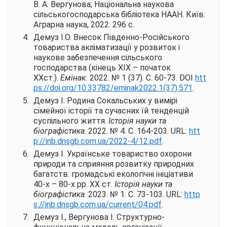
В. А. Вергунова; Національна наукова
сільськогосподарська бібліотека НААН. Київ:
Аграрна наука, 2022. 296 с.
Демуз І.О. Внесок Південно-Російського
товариства акліматизації у розвиток і
наукове забезпечення сільського
господарства (кінець ХІХ – початок
ХХ
ст.).
Емінак.
2022. № 1 (37). С. 60-73
.
DOI
htt
ps://doi.org/10.33782/
eminak2022.1(37).571
.
Демуз І. Родина Сокальських у вимірі
сімейної історії та сучасних їй тенденцій
суспільного життя.
Історія науки та
біографістика
. 2022. № 4. С. 164-203.
URL
:
htt
p://inb.dnsgb.com.ua/2022-
4/12.pdf
.
Демуз І. Українське товариство охорони
природи та сприяння розвитку природних
багатств: громадські екологічні ініціативи
40-х – 80-х рр. ХХ ст.
Історія науки та
біографістика
. 2023. № 1. С. 73-103.
URL
:
http
s://inb.dnsgb.com.ua/
current/04.pdf
.
Демуз І., Вергунова І. Структурно-