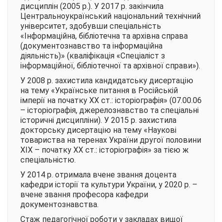
дисциплін (2005 р.). У 2017 р. закінчила
Центральноукраїнський національний технічний
університет, здобувши спеціальність
«Інформаційна, бібліотечна та архівна справа
(документознавство та інформаційна
діяльність)» (кваліфікація «Спеціаліст з
інформаційної, бібліотечної та архівної справи»).
У 2008 р. захистила кандидатську дисертацію
на тему «Українське питання в Російській
імперії на початку ХХ ст.: історіографія» (07.00.06
– історіографія, джерелознавство та спеціальні
історичні дисципліни). У 2015 р. захистила
докторську дисертацію на тему «Наукові
товариства на теренах України другої половини
ХІХ – початку ХХ ст.: історіографія» за тією ж
спеціальністю.
У 2014 р. отримала вчене звання доцента
кафедри історії та культури України, у 2020 р. –
вчене звання професора кафедри
документознавства.
Стаж педагогічної роботи у закладах вищої