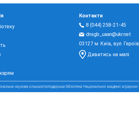
ія
Контакти
8 (044) 258-21-45
іотеку
dnsgb_uaan@ukr.net
03127 м. Київ, вул. Герої
сть
и
Дивитись на мапі
екарям
нальна наукова сільськогосподарська бібліотека Національної академії аграрних