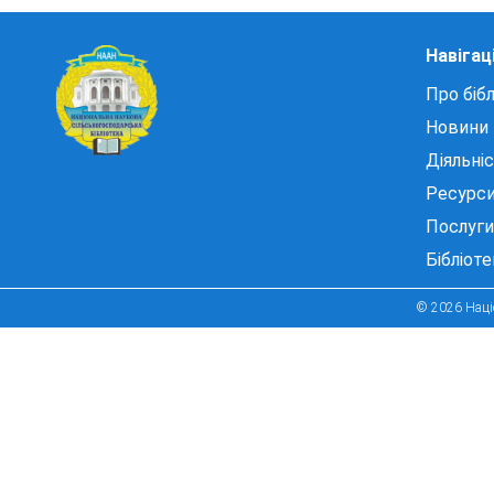
Навігац
Про бібл
Новини
Діяльні
Ресурс
Послуги
Бібліот
© 2026 Націо