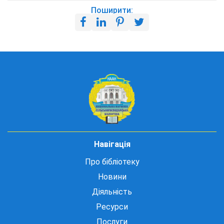
Поширити:
Навігація
Про бібліотеку
Новини
Діяльність
Ресурси
Послуги