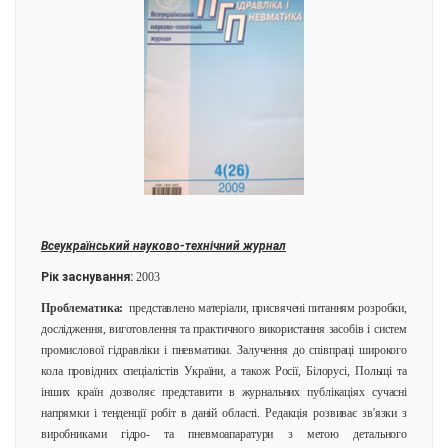
Всеукраїнський науково-технічний журнал
Рік заснування:
2003
Проблематика:
представлено матеріали, присвячені питанням розробки,
дослідження, виготовлення та практичного використання засобів і систем
промислової гідравліки і пневматики. Залучення до співпраці широкого
кола провідних спеціалістів України, а також Росії, Білорусі, Польщі та
інших країн дозволяє представити в журнальних публікаціях сучасні
напрямки і тенденції робіт в даній області. Редакція розвиває зв'язки з
виробниками гідро- та пневмоапаратури з метою детального