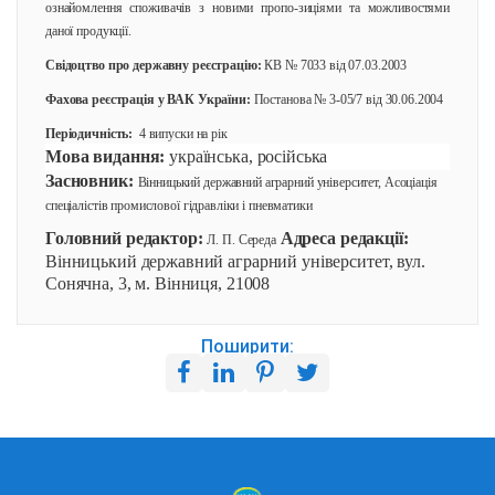
ознайомлення споживачів з новими пропо-зиціями та можливостями
даної продукції.
Свідоцтво про державну реєстрацію:
КВ № 7033 від 07.03.2003
Фахова реєстрація у ВАК України:
Постанова № 3-05/7 від 30.06.2004
Періодичність:
4 випуски на рік
Мова видання:
українська, російська
Засновник:
Вінницький державний аграрний університет, Асоціація
спеціалістів промислової гідравліки і пневматики
Головний редактор:
Адреса редакції:
Л. П. Середа
Вінницький державний аграрний університет, вул.
Сонячна, 3, м. Вінниця, 21008
Поширити: