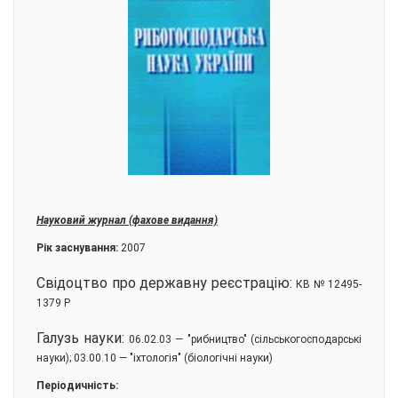
Науковий журнал (фахове видання)
Рік заснування:
2007
Свідоцтво про державну реєстрацію:
КВ № 12495-
1379 Р
Галузь науки:
06.02.03 — "рибництво" (сільськогосподарські
науки); 03.00.10 — "іхтологія" (біологічні науки)
Періодичність: