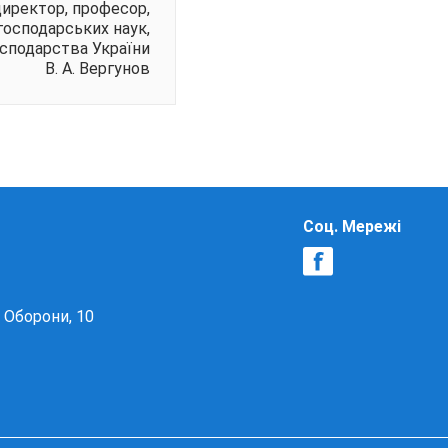
директор, професор,
господарських наук,
осподарства України
В. А. Вергунов
Соц. Мережі
в Оборони, 10