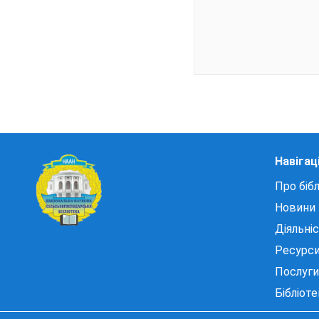
Навігац
Про бібл
Новини
Діяльні
Ресурс
Послуги
Бібліот