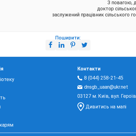
З повагою, 
доктор сільсько
заслужений працівник сільського г
Поширити:
ія
Контакти
8 (044) 258-21-45
іотеку
dnsgb_uaan@ukr.net
03127 м. Київ, вул. Герої
сть
и
Дивитись на мапі
екарям