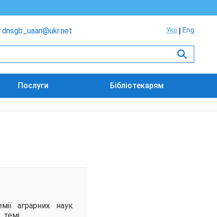
dnsgb_uaan@ukr.net
Укр
Eng
Послуги
Бібліотекарям
емії аграрних наук
 темі: