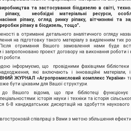
иробництва та застосування біодизелю в світі, техн
 ріпаку, необхідні матеріальні ресурси, особл
асіння ріпаку, огляд ринку ріпаку, вітчизняні та з
еробки ріпаку в біодизель, тощо”.
леності в отриманні детального аналітичного огляду наз
ння на підготовку такого матеріалу з виділенням тих розд
Після отримання Вашого замовлення нами буде вст
 і запропоновано проект договору на виконання роботи і
і роботи.
дою інформуємо, що провідними фахівцями бібліотеки
надходження, які включають і інноваційні матеріали,
ВНИЙ ЖУРНАЛ «Агропромисловий комплекс України»
та
оже бути цікавим для Вашої структури.
 до Вашого відома, що при бібліотеці функціо
пеціальностями: історія науки і техніки та історія сільськ
ся 6-8 кандидатських дисертацій на здобуття наукового
овгостроковій співпраці з Вами з метою збільшення ефект