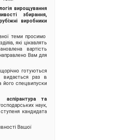
ологія вирощування
ивості збирання,
арубіжні виробники
ваної теми просимо
ілів, які цікавлять
ановлена вартість
 направлено Вам для
 щорічно готуються
 і видається раз в
 його спецвипуски
нує
аспірантура та
огосподарських наук,
 ступеня кандидата
ивності Вашої