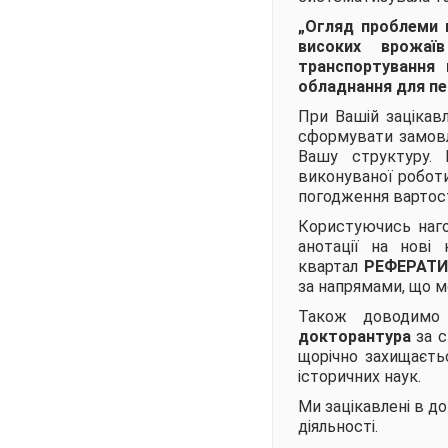
„Огляд проблеми в
високих врожаїв
транспортування н
обладнання для пер
При Вашій зацікав
сформувати замовле
Вашу структуру. 
виконуваної роботи
погодження вартост
Користуючись наго
анотації на нові 
квартал
РЕФЕРАТИ
за напрямами, що м
Також доводимо
докторантура
за с
щорічно захищаєть
історичних наук.
Ми зацікавлені в д
діяльності.