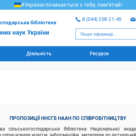
#Україна починається з тебе, пам’ятай!
8 (044) 258-21-45
сподарська бібліотека
рних наук України
Діяльність
Ресурси
ПРОПОЗИЦІЇ ННСГБ НААН ПО СПІВРОБІТНИЦТВУ
ва сільськогосподарська бібліотека Національної акад
 опрацювала новітні інформаційні матеріали по актуальній