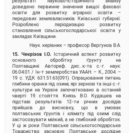
результаті науково-історичного аналізу
доведено первинне значення вищої фахової
освіти для розвитку аграрної освіти –
передових землевласників Київської губернії.
Розроблено періодизацію розвитку
становлення сільськогосподарської освіти у
закладах Київщини.
Наук. керівник – професор
Вергунов В.А.
15. Чекрізов І.О.
Історичний аспект розвитку
основного обробітку ґрунту на
Полтавщині:
Автореф. дис…к-та с.-г. наук:
06.04.01 / Ін-т землеробства УААН. – К., 2004. –
19 с. УДК 631.51.63(091). Опрацювання питань
глибини оранки під озимі, ярі зернові та інші с.-г.
культури на Україні започатковано в останній
чверті 19 століття. Князь В.О. Кудашев на
підставі результатів 12-ти річних дослідів
прийшов до висновку, що в умовах
полтавських ґрунтів і клімату під озимі слід
застосовувати мілкий, а не глибокий обробіток.
У ці ж роки Полтавське сільськогосподарське
Товариство засновує Полтавське дослідне