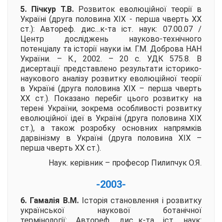
5. Пічкур Т.В.
Розвиток еволюційної теорії в
Україні (друга половина ХІХ - перша чверть ХХ
ст.)
: Автореф. дис…к-та іст. наук: 07.00.07 /
Центр досліджень науково-технічного
потенціалу та історії науки ім. Г.М. Доброва НАН
України. – К., 2002. – 20 с. УДК 575.8. В
дисертації представлено результати історико-
наукового аналізу розвитку еволюційної теорії
в Україні (друга половина ХІХ – перша чверть
ХХ ст.). Показано перебіг цього розвитку на
терені України, зокрема особливості розвитку
еволюційної ідеї в Україні (друга половина ХІХ
ст.), а також розробку основних напрямків
дарвінізму в Україні (друга половина ХІХ –
перша чверть ХХ ст.).
Наук. керівник – професор
Пилипчук О.Я.
-2003-
6. Гамалія В.М.
Історія становлення і розвитку
української наукової ботанічної
термінології:
Автореф. дис…к-та іст. наук: