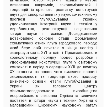
вітчизняної історії науки і техніки з метою
виявлення напрямків, закономірностей і
тенденцій історичного розвитку конструкції
плуга для використання їх у науково-технічному
прогнозі плугобудування України,
удосконалення інтеграції науки і техніки у
виробництво, реконструкції національної
історії науки і техніки. Дослідженнями
встановлено основні стадії формування
схематичних ознак плуга зародкового періоду,
який бере свій початок з кінця неоліту і
завершується в ХУІ столітті. Проаналізовано в
хронологічному порядку процес розробки і
удосконалення конструкції плуга у світовому
контексті в період з середини ХУІІ до початку
ХХ століття, на основі чого виявлено основні
закономірності та тенденції цього процесу.
Визначено основні етапи плугобудвання в
Україні як головного центру
сільськогосподарського виробництва
всеросійського значення. Однією із величних
постатей в історії науки і техніки України є
маловідомий широкому науковому загалу