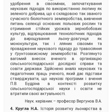
удобрення в сівозмінах, започаткування
наукових підходів по використанню люпину як
зеленого добрива, що є складовою так званого
сучасного біологічного землеробства, вивчення
питань селекції основних польових рослин та
отримання стійких урожаїв зернобобових
культур, відпрацювання технологічних підходів
до вирощування льону-довгунця як
монокультури, так і лляних сівозмін та
провадження наукового підходу до травосіяння
у ґрунтозахисному землеробстві. Розглянуто
вагомий внесок вченого в організацію
сільськогосподарської дослідної справи та
совіти держави. Здійснено аналіз наукових та
педагогічних праць ученого, який дає підстави
стверджувати, що наукові програми і вчення
П.В. Будріна в контексті розвитку
сільськогосподарської науки і освіти не
втратили своєї актуальності.
Наук. керівник – професор
Вергунов В.А.
4. Кругла Н.А.
Історія розвитку льонарства в