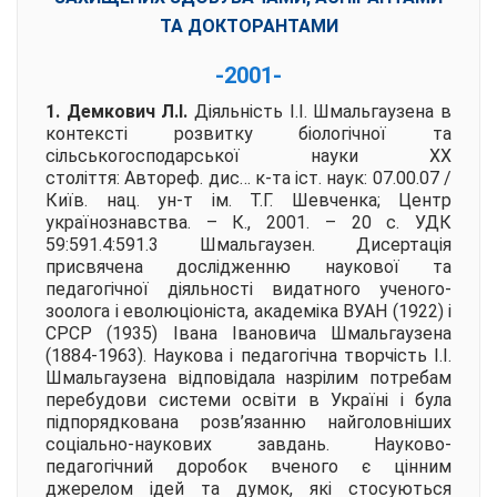
ТА ДОКТОРАНТАМИ
-2001-
1. Демкович Л.І.
Діяльність І.І. Шмальгаузена в
контексті розвитку біологічної та
сільськогосподарської науки ХХ
століття:
Автореф. дис… к-та іст. наук: 07.00.07 /
Київ. нац. ун-т ім. Т.Г. Шевченка; Центр
українознавства. – К., 2001. – 20 с. УДК
59:591.4:591.3 Шмальгаузен. Дисертація
присвячена дослідженню наукової та
педагогічної діяльності видатного ученого-
зоолога і еволюціоніста, академіка ВУАН (1922) і
СРСР (1935) Івана Івановича Шмальгаузена
(1884-1963). Наукова і педагогічна творчість І.І.
Шмальгаузена відповідала назрілим потребам
перебудови системи освіти в Україні і була
підпорядкована розв’язанню найголовніших
соціально-наукових завдань. Науково-
педагогічний доробок вченого є цінним
джерелом ідей та думок, які стосуються