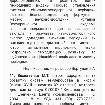
дореволюційних, та розвиток нових
періодичних видань. Процес становлення
системи сільськогосподарської періодики
залежав безпосередньо від формування
мережі науково-дослідних установ
Всеукраїнської академії
сільськогосподарських наук та навчальних
закладів. У результаті науково-історичного
аналізу доведено значення періодики як
важливого джерела для поглибленого вивчення
історії вітчизняної агрономічної науки.
Розроблено періодизацію розвитку та
здійснено класифікаційний поділ даного масиву
періодики.
Наук. керівник – професор
Вергунов В.А.
11. Вихватенко М.Т.
Історія зародження та
розвитку систем землеробства в Україні
(кінець ХУІІІ – початок ХХ століття):
Автореф.
дис… кан. іст. наук: 07.00.07 / Київ. нац. ун-т ім.
Т.Г. Шевченка; Центр українознавства. – К.,
2004. – 18 с. УДК 331 (09): 778.27.331.
Дисертація присвячена проблемі вивчення