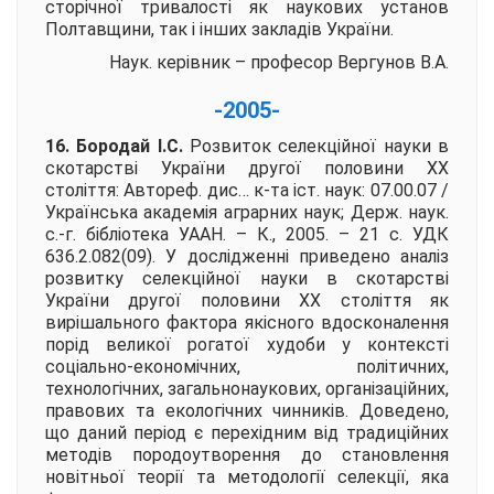
сторічної тривалості як наукових установ
Полтавщини, так і інших закладів України.
Наук. керівник – професор
Вергунов В.А.
-2005-
16. Бородай І.С.
Розвиток селекційної науки в
скотарстві України другої половини ХХ
століття:
Автореф. дис… к-та іст. наук: 07.00.07 /
Українська академія аграрних наук; Держ. наук.
с.-г. бібліотека УААН. – К., 2005. – 21 с. УДК
636.2.082(09). У дослідженні приведено аналіз
розвитку селекційної науки в скотарстві
України другої половини ХХ століття як
вирішального фактора якісного вдосконалення
порід великої рогатої худоби у контексті
соціально-економічних, політичних,
технологічних, загальнонаукових, організаційних,
правових та екологічних чинників. Доведено,
що даний період є перехідним від традиційних
методів породоутворення до становлення
новітньої теорії та методології селекції, яка