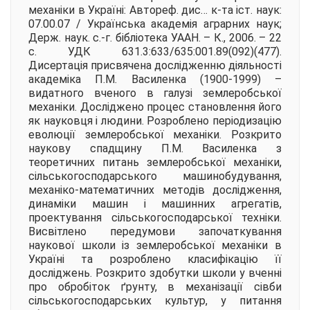
механіки в Україні:
Автореф. дис… к-та іст. наук:
07.00.07 / Українська академія аграрних наук;
Держ. наук. с.-г. бібліотека УААН. – К., 2006. – 22
с. УДК 631.3:633/635:001.89(092)(477).
Дисертація присвячена дослідженню діяльності
академіка П.М. Василенка (1900-1999) –
видатного вченого в галузі землеробської
механіки. Досліджено процес становлення його
як науковця і людини. Розроблено періодизацію
еволюції землеробської механіки. Розкрито
наукову спадщину П.М. Василенка з
теоретичних питань землеробської механіки,
сільськогосподарського машинобудування,
механіко-математичних методів дослідження,
динаміки машин і машинних агрегатів,
проектування сільськогосподарської техніки.
Висвітлено передумови започаткування
наукової школи із землеробської механіки в
Україні та розроблено класифікацію її
досліджень. Розкрито здобутки школи у вченні
про обробіток ґрунту, в механізації сівби
сільськогосподарських культур, у питання