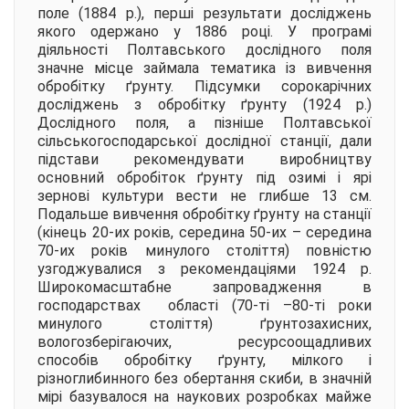
поле (1884 р.), перші результати досліджень
якого одержано у 1886 році. У програмі
діяльності Полтавського дослідного поля
значне місце займала тематика із вивчення
обробітку ґрунту. Підсумки сорокарічних
досліджень з обробітку ґрунту (1924 р.)
Дослідного поля, а пізніше Полтавської
сільськогосподарської дослідної станції, дали
підстави рекомендувати виробництву
основний обробіток ґрунту під озимі і ярі
зернові культури вести не глибше 13 см.
Подальше вивчення обробітку ґрунту на станції
(кінець 20-их років, середина 50-их – середина
70-их років минулого століття) повністю
узгоджувалися з рекомендаціями 1924 р.
Широкомасштабне запровадження в
господарствах області (70-ті –80-ті роки
минулого століття) ґрунтозахисних,
вологозберігаючих, ресурсоощадливих
способів обробітку ґрунту, мілкого і
різноглибинного без обертання скиби, в значній
мірі базувалося на наукових розробках майже