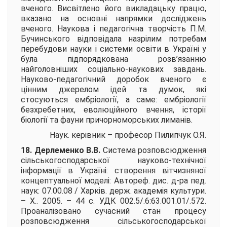
вченого. Висвітлено його викладацьку працю,
вказано на основні напрямки досліджень
вченого. Наукова і педагогічна творчість П.М.
Бучинського відповідала назрілим потребам
перебудови науки і системи освіти в Україні у
була підпорядкована розв’язанню
найголовніших соціально-наукових завдань.
Науково-педагогічний доробок вченого є
цінним джерелом ідей та думок, які
стосуються ембріології, а саме: ембріології
безхребетних, еволюційного вчення, історії
біології та фауни причорноморських лиманів.
Наук. керівник – професор
Пилипчук О.Я.
18. Дерлеменко В.В.
Система розповсюдження
сільськогосподарської науково-технічної
інформації в Україні: створення вітчизняної
концептуальної моделі:
Автореф. дис. д-ра пед.
наук: 07.00.08 / Харків. держ. академія культури.
– Х.. 2005. – 44 с. УДК 002.5/.6:63.001.01/.572.
Проаналізовано сучасний стан процесу
розповсюдження сільськогосподарської