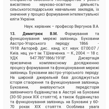
висвітлено науково-освітню діяльність
сільськогосподарських навчальних закладів, їх
значення у процесі формування інтелектуальної
еліти України.
Наук. керівник – професор
Вергунов В.А.
13. Димитрюк В.М.
Формування та
функціонування мережі залізниць Буковини
Австро-Угорського періоду: 1866 -
1918:
Автореф. дис... канд. іст. наук: 07.00.07 /
Київ. нац. ун-т ім. Т.Шевченка. — К., 2004. — 18 с.
УДК 947.785"1866/1918". Дисертація
присвячена комплексному дослідженню
процесу формування та функціонування мережі
залізниць Буковини австро-угорського періоду.
На широкій джерельній базі досліджується
історія створення та функціонування залізниць
Буковини, аналізуються передісторія
залізничного будівництва в Австрії на Буковині
(30-50 роки ХІХ століття), а також будівництво
та функціонування залізниць на Буковині у 60-
70 роках ХІХ століття. Особлива увага