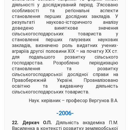
діяльності у досліджуваний період. З’ясовано
особливості та регіональні аспекти
становлення перших дослідних закладів. У
результаті науково-історичного аналізу
доведено виняткове значення
сільськогосподарських товариств у
становленні перших галузевих наукових
закладів, визначено роль видатних учених-
аграріїв другої половини ХІХ – на початку ХХ ст.
для подальшого розвитку сільського
господарства. Розроблено періодизацію
становлення та розвитку
сільськогосподарської дослідної справи на
Правобережній Україні. Проаналізовано
освітню та видавничу діяльність
сільськогосподарських товариств.
Наук. керівник – професор
Вергунов В.А.
-2006-
22. Деркач О.П.
Діяльність академіка П.М.
Василенка в контексті розвитку землеробської