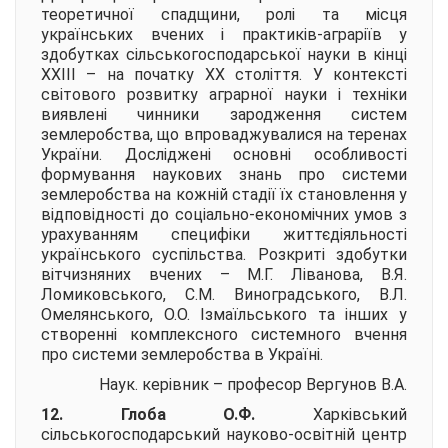
теоретичної спадщини, ролі та місця
українських вчених і практиків-аграріїв у
здобутках сільськогосподарської науки в кінці
ХХІІІ – на початку ХХ століття. У контексті
світового розвитку аграрної науки і техніки
виявлені чинники зародження систем
землеробства, що впроваджувалися на теренах
України. Досліджені основні особливості
формування наукових знань про системи
землеробства на кожній стадії їх становлення у
відповідності до соціально-економічних умов з
урахуванням специфіки життєдіяльності
українського суспільства. Розкриті здобутки
вітчизняних вчених – М.Г. Ліванова, В.Я.
Ломиковського, С.М. Виноградського, В.Л.
Омелянського, О.О. Ізмаїльського та інших у
створенні комплексного системного вчення
про системи землеробства в Україні.
Наук. керівник – професор
Вергунов В.А.
12. Глоба О.Ф.
Харківський
сільськогосподарський науково-освітній центр