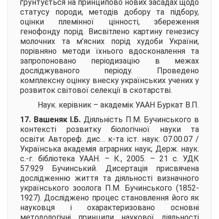
ґрунтується на принципово нових засадах щодо
статусу породи, методів добору та підбору,
оцінки племінної цінності, збереження
генофонду порід. Висвітлено картину генезису
молочних та м’ясних порід худоби України,
порівняно методи їхнього вдосконалення та
запропоновано періодизацію в межах
досліджуваного періоду. Проведено
комплексну оцінку внеску українських учених у
розвиток світової селекції в скотарстві.
Наук. керівник – академік УААН
Буркат В.П.
17. Вашеняк І.Б.
Діяльність П.М. Бучинського в
контексті розвитку біологічної науки та
освіти:
Автореф. дис… к-та іст. наук: 07.00.07 /
Українська академія аграрних наук; Держ. наук.
с.-г. бібліотека УААН. – К., 2005. – 21 с. УДК
57:929 Бучинський. Дисертація присвячена
дослідженню життя та діяльності визначного
українського зоолога П.М. Бучинського (1852-
1927). Досліджено процес становлення його як
науковця і охарактеризовано основні
методологічні принципи наукової діяльності