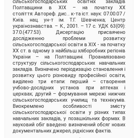
сільськогосподарських освітніх закладів
Полтавщини в ХІХ – на початку ХХ
століття:
Автореф. дис… к-та іст. наук: 07.00.07 /
Київ. нац. ун-т ім. Т.Г. Шевченка; Центр
українознавства. – К., 2001. – 17 с. УДК 63(09):
37.0.(477.53). Дисертацію присвячено
дослідженню проблеми розвитку
сільськогосподарської освіти в ХІХ - на початку
ХХ ст. в одному з найбільш хліборобних регіонів
України – на Полтавщині. Проаналізовано
структуру сільськогосподарських навчальних
закладів. Визначено періодизацію становлення і
розвитку цього різновиду професійної освіти,
виділено три етапи: перший – створення
учбово-дослідних установ при аптеках і
церквах; другий – формування мережі нижчих
сільськогосподарських училищ та технікумів.
Виокремлено особливості змісту
сільськогосподарської освіти у різних типах
навчальних закладів, у позашкільних формах. В
науковий обіг введено визначений обсяг нових
документальних джерел, рідкісних фактів.