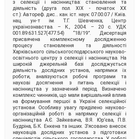
з селекції і насінництва: становлення та
діяльність (друга пол. ХІХ - початок ХХ
ст.):
Автореф. дис… кан. іст. наук: 07.00.07 / Київ.
нац. ун-т ім. Т.Г. Шевченка; Центр
українознавства. – К., 2004. – 20 с. УДК
001.89:631.527(477.54) “18/19”. Дисертація
присвячена комплексному дослідженню
процесу становлення та діяльності
Харківського сільськогосподарського науково-
освітнього центру з селекції і насінництва. На
широкій джерельній базі досліджується
діяльність дослідних установ, напрямки їх
роботи, аналізуються робочі програми та
наукові досягнення з питань селекції і
насінництва у зазначений період. Визначено
комплекс чинників, що мали вирішальний вплив
на формування першої в Україні селекційної
установи. Особливу увагу приділено науково-
організаційній роботі в напрямку селекції і
насінництва А.Є. Зайкевича, В.Я. Юр’єва, П.В.
Будріна, Б.К. Енкена та інших. З’ясовано внесок
науковців дослідних установ з підготовки
спеціалістів сільського господарства. У роботі