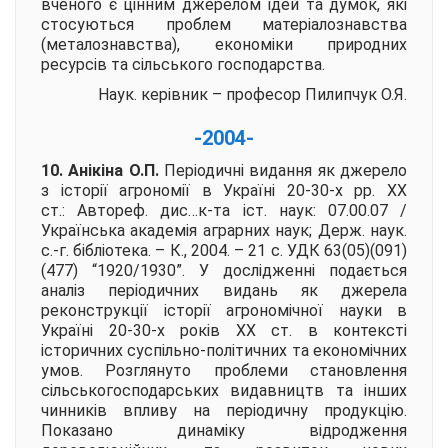
вченого є цінним джерелом ідей та думок, які
стосуються проблем матеріалознавства
(металознавства), економіки природних
ресурсів та сільського господарства.
Наук. керівник – професор
Пилипчук О.Я.
-2004-
10. Анікіна О.П.
Періодичні видання як джерело
з історії агрономії в Україні 20-30-х рр. ХХ
ст.:
Автореф. дис…к-та іст. наук: 07.00.07 /
Українська академія аграрних наук; Держ. наук.
с.-г. бібліотека. – К., 2004. – 21 с. УДК 63(05)(091)
(477) “1920/1930”. У дослідженні подається
аналіз періодичних видань як джерела
реконструкції історії агрономічної науки в
Україні 20-30-х років ХХ ст. в контексті
історичних суспільно-політичних та економічних
умов. Розглянуто проблеми становлення
сільськогосподарських видавництв та інших
чинників впливу на періодичну продукцію.
Показано динаміку відродження