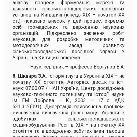
аналізу процесу формування мережі та
діяльності сільськогосподарських дослідних
установ на Київщині (кінець ХІХ – початок ХХ
ст.), показано внесок у цей процес, окремих
осіб, громадських та державних наукових
організацій. Підкреслено значення робіт
науковців для розробки методичних та
методологічних засад розвитку
сільськогосподарської дослідної справи в
Україні і на Київщині зокрема.
Наук. керівник – професор
Вергунов В.А.
8. Шквира З.А.
Історія плуга в Україні в ХІХ – на
початку ХХ століття:
Автореф. дис…к-та іст.
наук: 07.00.07 / НАН України, Центр досліджень
науково-технічного потенціалу та історії науки
ім. Г.М. Доброва. – К., 2003. – 17 с. УДК
631.312(091). Дисертація присвячена проблемі
визначення визначення ролі і місця України в
здобутках сільськогосподарського
машинобудування Росії в ХІХ – на початку ХХ
століття та відродження забутих імен творців