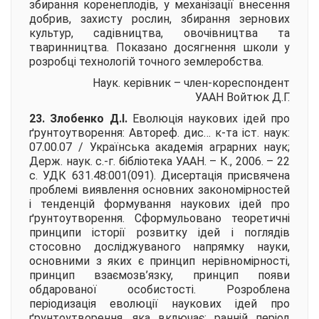
збирання коренеплодів, у механізації внесення
добрив, захисту рослин, збирання зернових
культур, садівництва, овочівництва та
тваринництва. Показано досягнення школи у
розробці технологій точного землеробства.
Наук. керівник – член-кореспондент
УААН
Войтюк Д.Г.
23. Злобенко Д.І.
Еволюція наукових ідей про
ґрунтоутворення:
Автореф. дис… к-та іст. наук:
07.00.07 / Українська академія аграрних наук;
Держ. наук. с.-г. бібліотека УААН. – К., 2006. – 22
с. УДК 631.48:001(091). Дисертація присвячена
проблемі виявлення основних закономірностей
і тенденцій формування наукових ідей про
ґрунтоутворення. Сформульовано теоретичні
принципи історії розвитку ідей і поглядів
стосовно досліджуваного напрямку науки,
основними з яких є принцип нерівномірності,
принцип взаємозв’язку, принцип появи
обдарованої особистості. Розроблена
періодизація еволюції наукових ідей про
ґрунтоутворення, яка включає: ранній період