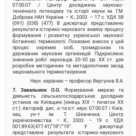
07.00.07 / Центр досліджень науково-
технічного потенціалу та історії науки ім. Г.М.
Доброва НАН України. – К., 2003. – 17 с. УДК 58
(091) (038) (477). В дисертації представлено
результати історико-наукового аналізу процесу
формування і розвитку української наукової
ботанічної термінології. Показано внесок у цей
процес окремих осіб, громадських та
державних наукових організацій. Підкреслено
значення робіт науковців 20-30 рр. ХХ ст. для
розробки методичних та методологічних засад
національного термінотворення.
Наук. керівник – професор
Вергунов В.А.
7. Завальнюк О.О.
Формування мережі та
діяльність сільськогосподарських дослідних
установ на Київщині (кінець ХІХ – початок ХХ
ст.):
Автореф. дис…к-та іст. наук: 07.00.07 / Київ.
нац. ун-т ім. Т. Шевченка; Центр
українознавства. – К., 2003. – 19 с. УДК
001.89:63(477.41)“18”/“19”. У дисертації
представлені результати історико-наукового