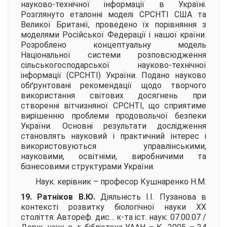
науково-технічної інформації в Україні.
Розглянуто еталонні моделі СРСНТІ США та
Великої Британії, проведено їх порівняння з
моделями Російської Федерації і нашої країни.
Розроблено концептуальну модель
Національної системи розповсюдження
сільськогосподарської науково-технічної
інформації (СРСНТІ) України. Подано науково
обґрунтовані рекомендації щодо творчого
використання світових досягнень при
створенні вітчизняної СРСНТІ, що сприятиме
вирішенню проблеми продовольчої безпеки
України. Основні результати дослідження
становлять науковий і практичний інтерес і
використовуються управлінськими,
науковими, освітніми, виробничими та
бізнесовими структурами України.
Наук. керівник – професор
Кушнаренко Н.М.
19. Ратніков В.Ю.
Діяльність І.І. Пузанова в
контексті розвитку біологічної науки ХХ
століття:
Автореф. дис… к-та іст. наук: 07.00.07 /