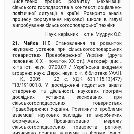
Висвітлено процес розвитку механізації
сільського господарства в контексті соціально-
політичної ситуації в країні. Розкрито аналіз
процесу формування наукової школи в галузі
випробування сільськогосподарської техніки.
Наук. керівник – к.т.н.
Мудрук О.С.
21. Чайка Н.Г.
Становлення та розвиток
наукових установ при сільськогосподарських
товариствах Правобережної України (друга
половина ХІХ - початок ХХ ст.):
Автореф. дис…
к-та іст. наук: 07.00.07 / Українська академія
аграрних наук; Держ. наук. с.-г. бібліотека УААН.
– К., 2005. – 22 с. УДК 631.115.13(477)
“18/19”:001.8. У дослідженні подається аналіз
створення та діяльності, наукових програм
дослідних установ, заснованих при
сільськогосподарських товариствах
Правобережної України. Розглянуто проблеми
взаємодії наукових закладів та виробничих
формувань. Проаналізовано мережу
сільськогосподарських товариств регіону,
визначено основні напрями та форми їхньої