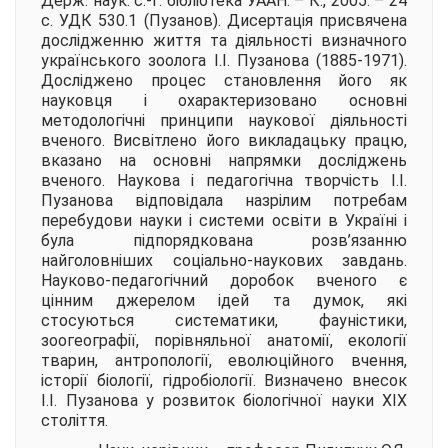
Держ. наук. с.-г. бібліотека УААН. – К., 2005. – 24
с. УДК 530.1 (Пузанов). Дисертація присвячена
дослідженню життя та діяльності визначного
українського зоолога І.І. Пузанова (1885-1971).
Досліджено процес становлення його як
науковця і охарактеризовано основні
методологічні принципи наукової діяльності
вченого. Висвітлено його викладацьку працю,
вказано на основні напрямки досліджень
вченого. Наукова і педагогічна творчість І.І.
Пузанова відповідала назрілим потребам
перебудови науки і системи освіти в Україні і
була підпорядкована розв’язанню
найголовніших соціально-наукових завдань.
Науково-педагогічний доробок вченого є
цінним джерелом ідей та думок, які
стосуються систематики, фауністики,
зоогеографії, порівняльної анатомії, екології
тварин, антропології, еволюційного вчення,
історії біології, гідробіології. Визначено внесок
І.І. Пузанова у розвиток біологічної науки ХІХ
століття.