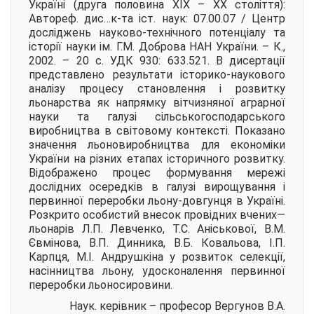
Україні (друга половина ХІХ – ХХ століття)
:
Автореф. дис…к-та іст. наук: 07.00.07 / Центр
досліджень науково-технічного потенціалу та
історії науки ім. Г.М. Доброва НАН України. – К.,
2002. – 20 с. УДК 930: 633.521. В дисертації
представлено результати історико-наукового
аналізу процесу становлення і розвитку
льонарства як напрямку вітчизняної аграрної
науки та галузі сільськогосподарського
виробництва в світовому контексті. Показано
значення льоновиробництва для економіки
України на різних етапах історичного розвитку.
Відображено процес формування мережі
дослідних осередків в галузі вирощування і
первинної переробки льону-довгунця в Україні.
Розкрито особистий внесок провідних вчених—
льонарів Л.П. Левченко, Т.С. Аніськової, В.М.
Євмінова, В.П. Динника, В.Б. Ковальова, І.П.
Карпця, М.І. Андрушкіна у розвиток селекції,
насінництва льону, удосконалення первинної
переробки льоносировини.
Наук. керівник – професор
Вергунов В.А.