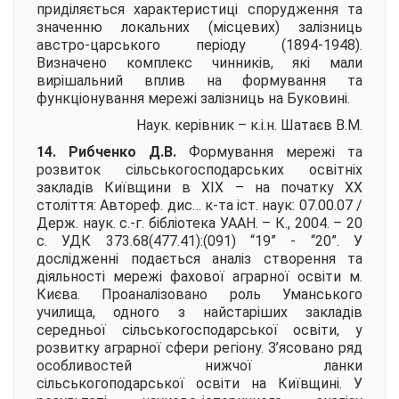
приділяється характеристиці спорудження та
значенню локальних (місцевих) залізниць
австро-царського періоду (1894-1948).
Визначено комплекс чинників, які мали
вирішальний вплив на формування та
функціонування мережі залізниць на Буковині.
Наук. керівник – к.і.н.
Шатаєв В.М.
14. Рибченко Д.В.
Формування мережі та
розвиток сільськогосподарських освітніх
закладів Київщини в ХІХ – на початку ХХ
століття:
Автореф. дис… к-та іст. наук: 07.00.07 /
Держ. наук. с.-г. бібліотека УААН. – К., 2004. – 20
с. УДК 373.68(477.41):(091) “19” - “20”. У
дослідженні подається аналіз створення та
діяльності мережі фахової аграрної освіти м.
Києва. Проаналізовано роль Уманського
училища, одного з найстаріших закладів
середньої сільськогосподарської освіти, у
розвитку аграрної сфери регіону. З’ясовано ряд
особливостей нижчої ланки
сільськогоподарської освіти на Київщині. У