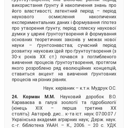
використання ґрунту й накопичення знань про
його властивості; латентний період – період
наукового осмислення накопичених
експериментальних даних і формування гіпотез
про утворення ґрунту; період сплеску наукової
думки у царині ґрунтоутворення й формування
основних теоретичних законів у межах нової
науки – ґрунтознавства; сучасний період
розвитку наукових ідей про ґрунтоутворення (з
30-х років ХХ ст.) почався з поглибленого
вивчення процесів ґрунтоутворення, протягом
якого розроблено ряд еволюційних концепцій,
ставиться акцент на вивчення ґрунтовних
процесів на різних рівнях.
Наук. керівник – к.т.н.
Мудрук О.С.
24. Корман М.М.
Науковий доробок В.О.
Караваєва в галузі зоології та гідробіології
(кінець ХІХ – перша третина ХХ
століть):
Автореф. дис… к-та іст. наук: 07.00.07 /
Українська академія аграрних наук; Держ. наук.
с.-г. бібліотека УААН. – К., 2006. – 20 с. УДК