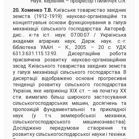
Наук. керівник – професор
Пилипчук О.Я.
20. Хоменко Т.В.
Київське товариство західних
земств (1912-1919): науково-організаційні та
концептуальні основи функціонування в галузі
механізації сільського господарства:
Автореф.
дис… к-та іст. наук: 07.00.07 / Українська
академія аграрних наук; Держ. наук. с.-г.
бібліотека УААН. – К., 2005. – 20 с. УДК
631.3:631.115.13:93. Дисертаційна робота
присвячена розвитку науково-організаційних
засад Київського товариства західних земств
у галузі механізації сільського господарства. В
дисертації відображено основні прогресивні
тенденції розвитку сільського господарства
України, яке наприкінці ХІХ ст. – на початку ХХ
сти. вимагало більш широкого застосування
сільськогосподарських машин, досягнень та
пропозицій фундаментальної та прикладної
наук (у т.ч. землеробської механіки,
сільськогосподарського машинознавства).
Досліджено передумови створення та
розвитку сільськогосподарської науки і техніки.