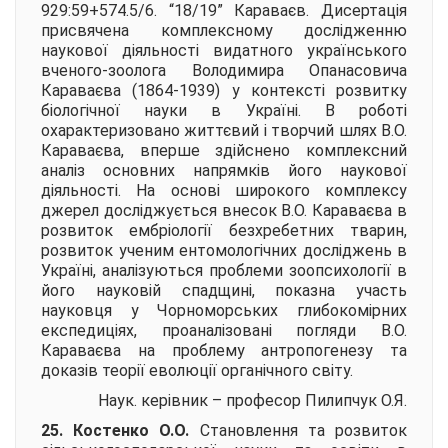
929:59+574.5/6. “18/19” Караваєв. Дисертація
присвячена комплексному дослідженню
наукової діяльності видатного українського
вченого-зоолога Володимира Опанасовича
Караваєва (1864-1939) у контексті розвитку
біологічної науки в Україні. В роботі
охарактеризовано життєвий і творчий шлях В.О.
Караваєва, вперше здійснено комплексний
аналіз основних напрямків його наукової
діяльності. На основі широкого комплексу
джерел досліджується внесок В.О. Караваєва в
розвиток ембріології безхребетних тварин,
розвиток ученим ентомологічних досліджень в
Україні, аналізуються проблеми зоопсихології в
його науковій спадщині, показна участь
науковця у Чорноморських глибокомірних
експедиціях, проаналізовані погляди В.О.
Караваєва на проблему антропогенезу та
доказів теорії еволюції органічного світу.
Наук. керівник – професор
Пилипчук О.Я.
25. Костенко О.О.
Становлення та розвиток