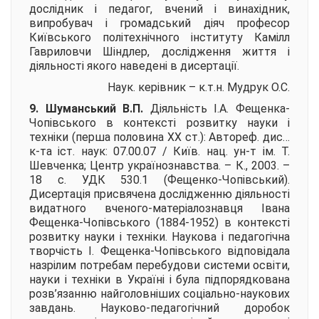
дослідник і педагог, вчений і винахідник,
випробувач і громадський діяч професор
Київського політехнічного інституту Камілл
Гавриловчи Шіндлер, дослідження життя і
діяльності якого наведені в дисертації.
Наук. керівник – к.т.н.
Мудрук О.С.
9. Шуманський В.П.
Діяльність І.А. Фещенка-
Чопівського в контексті розвитку науки і
техніки (перша половина ХХ ст.):
Автореф. дис…
к-та іст. наук: 07.00.07 / Київ. нац. ун-т ім. Т.
Шевченка; Центр українознавства. – К., 2003. –
18 с. УДК 530.1 (Фещенко-Чопівський).
Дисертація присвячена дослідженню діяльності
видатного вченого-матеріалознавця Івана
Фещенка-Чопівського (1884-1952) в контексті
розвитку науки і техніки. Наукова і педагогічна
творчість І. Фещенка-Чопівського відповідала
назрілим потребам перебудови системи освіти,
науки і техніки в Україні і була підпорядкована
розв’язанню найголовніших соціально-наукових
завдань. Науково-педагогічний доробок