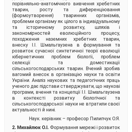
порівняльно-анатомічного вивчення хребетних
тварин, росту та диференціювання
(формоутворення) тваринних організмів,
проблеми організму як цілого в індивідуальному
та історичному розвитку, шляхів і
закономірностей еволюційного процесу,
походження наземних хребетних тварин,
внеску І.І. Шмальгаузена в формування та
розвиток сучасної синтетичної теорії еволюції
кібернетичних проблем біології, проблем
селекції та доместикації
сільськогосподарських тварин. Вчений зробив
вагомий внесок в організацію науки та освіти
України. Аналіз наукових та педагогічних праць
ученого дає підстави стверджувати, що наукові
програми, вчення та концепції І.І. Шмальгаузена
в контексті розвитку біологічної та
сільськогосподарської науки не втратили своєї
актуальності й нині.
Наук. керівник – професор Пилипчук О.Я.
2. Михайлюк О.І.
Формування мережі і розвиток