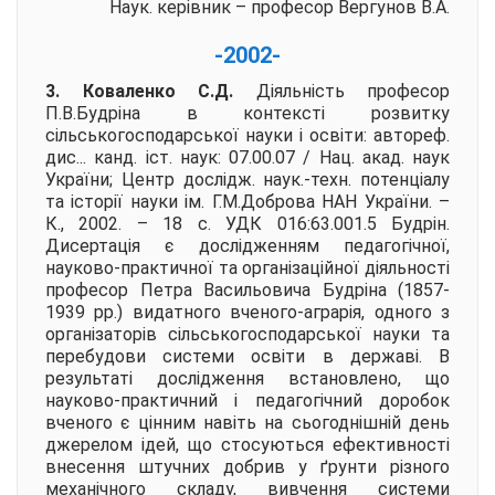
Наук. керівник – професор Вергунов В.А.
-2002-
3. Коваленко С.Д.
Діяльність професор
П.В.Будріна в контексті розвитку
сільськогосподарської науки і освіти:
автореф.
дис... канд. іст. наук: 07.00.07 / Нац. акад. наук
України; Центр дослідж. наук.-техн. потенціалу
та історії науки ім. Г.М.Доброва НАН України. –
К., 2002. – 18 с. УДК 016:63.001.5 Будрін.
Дисертація є дослідженням педагогічної,
науково-практичної та організаційної діяльності
професор Петра Васильовича Будріна (1857-
1939 рр.) видатного вченого-аграрія, одного з
організаторів сільськогосподарської науки та
перебудови системи освіти в державі. В
результаті дослідження встановлено, що
науково-практичний і педагогічний доробок
вченого є цінним навіть на сьогоднішній день
джерелом ідей, що стосуються ефективності
внесення штучних добрив у ґрунти різного
механічного складу, вивчення системи