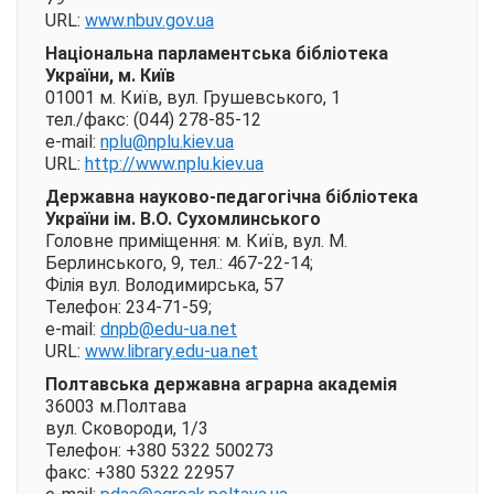
URL:
www.nbuv.gov.ua
Національна парламентська бібліотека
України, м. Київ
01001 м. Київ, вул. Грушевського, 1
тел./факс: (044) 278-85-12
e-mail:
nplu@nplu.kiev.ua
URL:
http://www.nplu.kiev.ua
Державна науково-педагогічна бібліотека
України ім. В.О. Сухомлинського
Головне приміщення: м. Київ, вул. М.
Берлинського, 9, тел.: 467-22-14;
Філія вул. Володимирська, 57
Телефон: 234-71-59;
e-mail:
dnpb@edu-ua.net
URL:
www.library.edu-ua.net
Полтавська державна аграрна академія
36003 м.Полтава
вул. Сковороди, 1/3
Телефон: +380 5322 500273
факс: +380 5322 22957