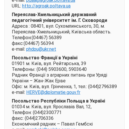
e-mail:
pdaa@agroak.poltava.ua
URL:
http://agroak.poltava.ua
Переяслав-Хмельницький державний
педагогічний університет ім. Г. Сковороди
Адреса : 08401, вул. Сухомлинського, 30, м.
Переяслав-Хмельницький, Київська область.
Телефон:(04467) 56389
факс:(04467) 56394
e-mail:
phdpu@ukr.net
Посольство Франції в Україні
01901 м. Київ, вул. Рейтарська, 39
Телефоны: (044) 5903600, 5903640
Радник Франції з аграрних питань при Уряді
України – Жан-Жак Ерве
Офіс: м. Київ, вул. Грінченка, 1, тел.: (044)2796389
e-mail:
HERVE@diplomatie.gouv.fr
Посольство Республіки Польща в Україні
01034 м. Київ, вул. Ярославів Вал, 12,
Телефон: (044)2300771
факс: (044)2706336
Економічний радник – Павел Гембскі