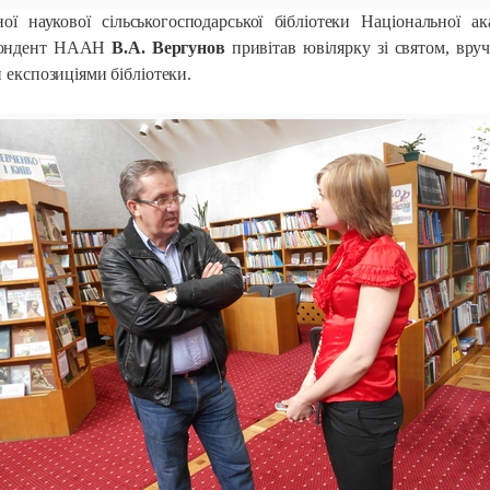
ої наукової сільськогосподарської бібліотеки Національної ак
спондент НААН
В.А. Вергунов
привітав ювілярку зі святом, вруч
 експозиціями бібліотеки.