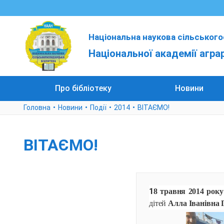
Національна наукова сільського
Національної академії агра
Про бібліотеку
Новини
Головна
Новини
Події
2014
ВІТАЄМО!
ВІТАЄМО!
1
8
травня 201
4
рок
дітей
Алла Іванівна 