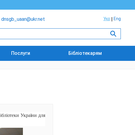
dnsgb_uaan@ukr.net
Укр
Eng
Послуги
Бібліотекарям
ібліотеки України для