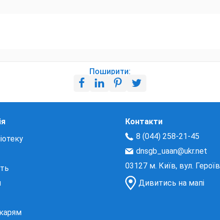
Поширити:
ія
Контакти
8 (044) 258-21-45
іотеку
dnsgb_uaan@ukr.net
03127 м. Київ, вул. Герої
сть
и
Дивитись на мапі
екарям