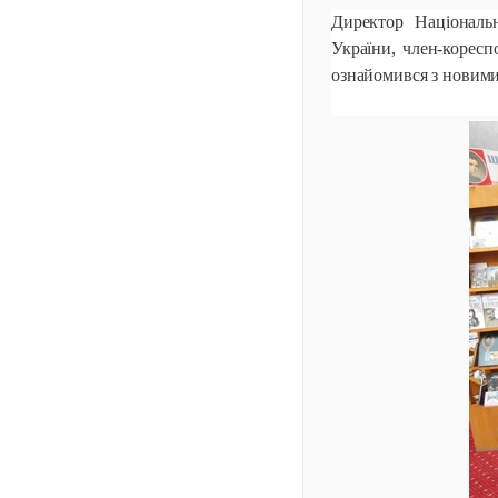
Директор Національн
України, член-коре
ознайомився з новими