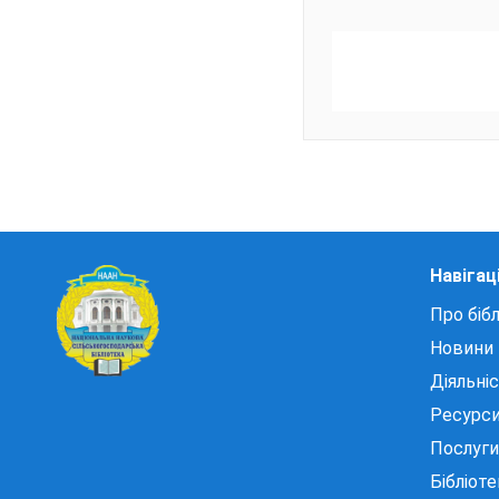
Навігац
Про бібл
Новини
Діяльні
Ресурс
Послуги
Бібліот