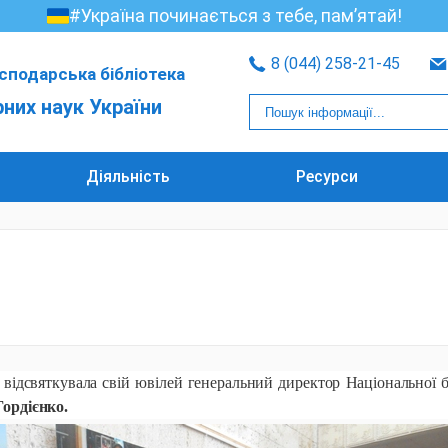
#Україна починається з тебе, пам’ятай!
8 (044) 258-21-45
сподарська бібліотека
рних наук України
Діяльність
Ресурси
у
відсвяткувала свій ювілей генеральний директор Національної б
Гордієнко.