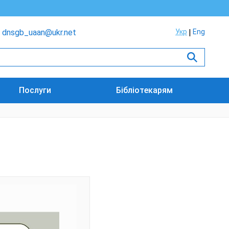
dnsgb_uaan@ukr.net
Укр
Eng
Послуги
Бібліотекарям