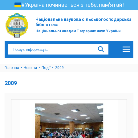
#Україна починається з тебе, пам’ятай!
Національна наукова сільськогосподарська
бібліотека
Національної академії аграрних наук України
Головна
Новини
Події
2009
2009