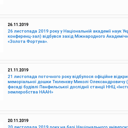
26.11.2019
26 листопада 2019 року у Національній академії наук Ук
конференц-зал) відбувся захід Міжнародного Академічн
«Золота Фортуна».
21.11.2019
21 листопада поточного року відбулося офіційне відкри
меморіальної дошки Тюленєву Миколі Олександровичу 
фасаді будівлі Панфильської досліднії станції ННЦ «Інс
землеробства НААН»
20.11.2019
20 листопада 2019 року на базі Національного університ