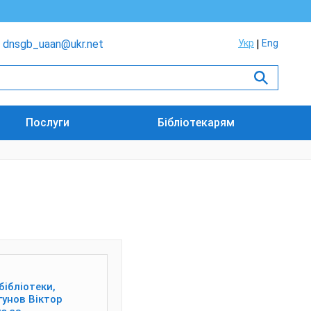
dnsgb_uaan@ukr.net
Укр
Eng
Послуги
Бібліотекарям
бібліотеки,
гунов Віктор