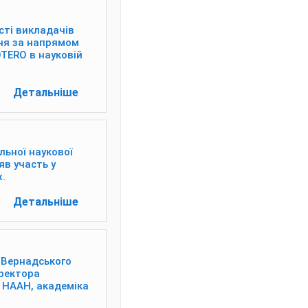
сті викладачів
ня за напрямом
TERO в науковій
Детальніше
льної наукової
яв участь у
.
Детальніше
. Вернадського
иректора
и НААН, академіка