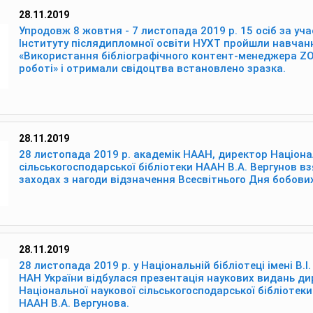
28.11.2019
Упродовж 8 жовтня - 7 листопада 2019 р. 15 осіб за уча
Інституту післядипломної освіти НУХТ пройшли навчан
«Використання бібліографічного контент-менеджера ZO
роботі» і отримали свідоцтва встановлено зразка.
28.11.2019
28 листопада 2019 р. академік НААН, директор Націона
сільськогосподарської бібліотеки НААН В.А. Вергунов вз
заходах з нагоди відзначення Всесвітнього Дня бобових
28.11.2019
28 листопада 2019 р. у Національній бібліотеці імені В.І
НАН України відбулася презентація наукових видань д
Національної наукової сільськогосподарської бібліотек
НААН В.А. Вергунова.