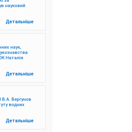
ю за
був науковий
Детальніше
чних наук,
аукознавства
ТЮК Наталія
Детальніше
 В.А. Вергунов
туту водних
Детальніше