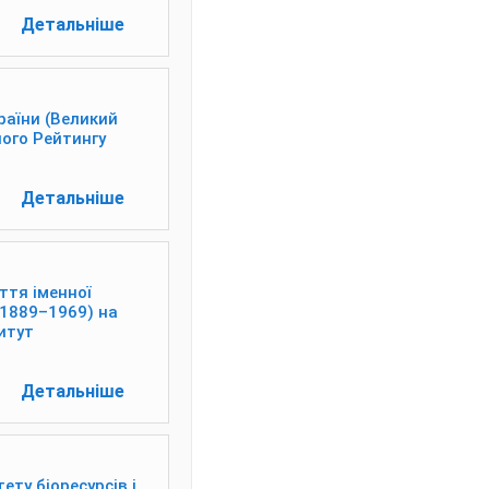
Детальніше
раїни (Великий
ого Рейтингу
Детальніше
ття іменної
(1889–1969) на
титут
Детальніше
ету біоресурсів і