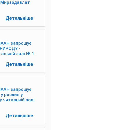
 Мирзодавлат
Детальніше
 НААН запрошує
ПРИРОДУ -
альній залі № 1.
Детальніше
 НААН запрошує
у рослин у
у читальній залі
Детальніше