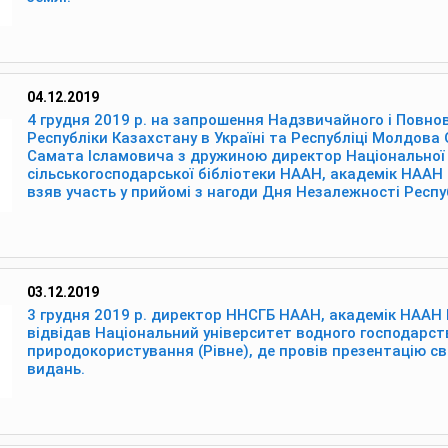
04.12.2019
4 грудня 2019 р. на запрошення Надзвичайного і Повн
Республіки Казахстану в Україні та Республіці Молдова
Самата Ісламовича з дружиною директор Національної 
сільськогосподарської бібліотеки НААН, академік НААН 
взяв участь у прийомі з нагоди Дня Незалежності Респу
03.12.2019
3 грудня 2019 р. директор ННСГБ НААН, академік НААН 
відвідав Національний університет водного господарст
природокористування (Рівне), де провів презентацію св
видань.