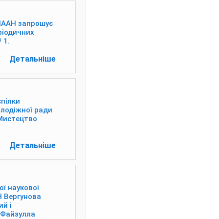
 НААН запрошує
ріодичних
 1.
Детальніше
спілки
олодіжної ради
«Мистецтво
Детальніше
ої наукової
Н Вергунова
ий і
 Файзулла