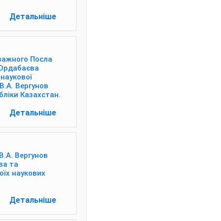
Детальніше
оважного Посла
 Ордабаєва
наукової
В.А. Вергунов
бліки Казахстан.
Детальніше
В.А. Вергунов
ва та
оїх наукових
Детальніше