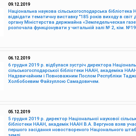
09.12.2019
Національна наукова сільськогосподарська бібліотека
відвідати тематичну виставку "185 років виходу в світ
органу Міністерства держмайна «Земледельческая газе
розпочала функціонувати у читальній залі № 2, кім. №19
06.12.2019
6 грудня 2019 р. відбулася зустріч директора Національ
сільськогосподарської бібліотеки НААН, академіка НААН
Надзвичайним і Повноважним Послом Республіки Таджи
Холбобоевим Файзуллою Самадовичем.
05.12.2019
5 грудня 2019 р. директор Національної наукової сільсь
бібліотеки НААН, академік НААН В.А. Вергунов взяв учас
першого засідання новоствореного Національного штабу
землі.