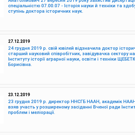
Анатолійович 27 вересня 2019 року захистив дисертаці
спеціальністю 07.00.07 - Історія науки й техніки та здо
ступінь доктора історичних наук.
27.12.2019
24 грудня 2019 р. свій ювілей відзначила доктор істори
старший науковий співробітник, завідувачка сектору н
Інституту історії аграрної науки, освіти і техніки ЩЕБЕ
Борисівна.
23.12.2019
23 грудня 2019 р. директор ННСГБ НААН, академік НААН
взяв участь у розширеному засіданні Вченої ради Інсти
проблем і меліорації.