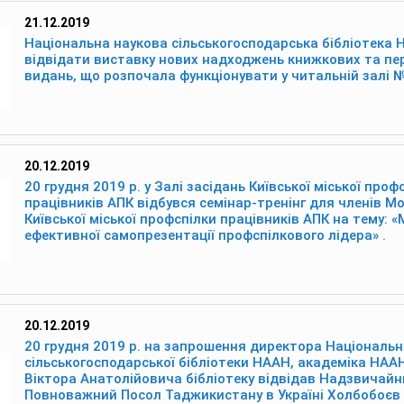
21.12.2019
Національна наукова сільськогосподарська бібліотека
відвідати виставку нових надходжень книжкових та пе
видань, що розпочала функціонувати у читальній залі №
20.12.2019
20 грудня 2019 р. у Залі засідань Київської міської проф
працівників АПК відбувся семінар-тренінг для членів М
Київської міської профспілки працівників АПК на тему: 
ефективної самопрезентації профспілкового лідера» .
20.12.2019
20 грудня 2019 р. на запрошення директора Національн
сільськогосподарської бібліотеки НААН, академіка НАА
Віктора Анатолійовича бібліотеку відвідав Надзвичайн
Повноважний Посол Таджикистану в Україні Холбобоєв