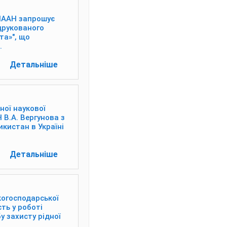
 НААН запрошує
 друкованого
та»", що
.
Детальніше
ної наукової
 В.А. Вергунова з
кистан в Україні
Детальніше
когосподарської
ть у роботі
 захисту рідної