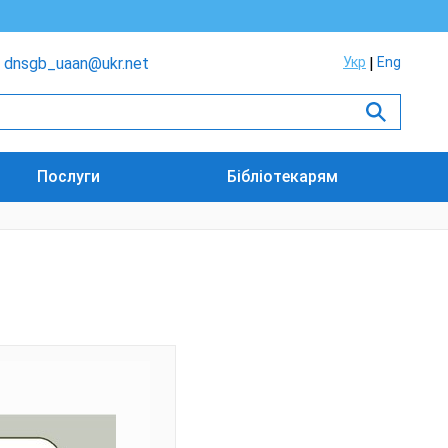
dnsgb_uaan@ukr.net
Укр
Eng
Послуги
Бібліотекарям