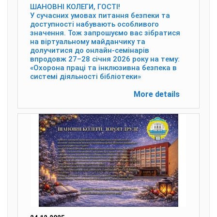
ШАНОВНІ КОЛЕГИ, ГОСТІ!
У сучасних умовах питання безпеки та
доступності набувають особливого
значення. Тож запрошуємо вас зібратися
на віртуальному майданчику та
долучитися до онлайн-семінарів
впродовж 27–28 січня 2026 року на тему:
«Охорона праці та інклюзивна безпека в
системі діяльності бібліотеки»
More details