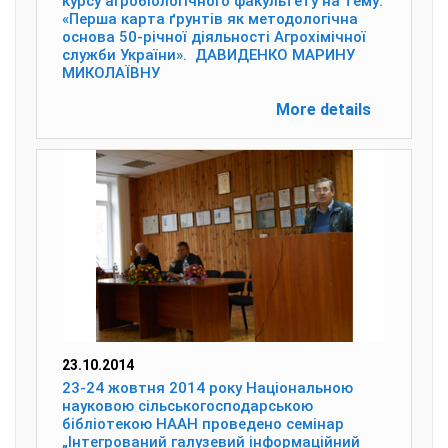
курсу агробіологічного факультету на тему:
«Перша карта ґрунтів як методологічна
основа 50-річної діяльності Агрохімічної
служби України». ДАВИДЕНКО МАРИНУ
МИКОЛАЇВНУ
More details
23.10.2014
23-24 жовтня 2014 року Національною
науковою сільськогосподарською
бібліотекою НААН проведено семінар
„Інтегрований галузевий інформаційний