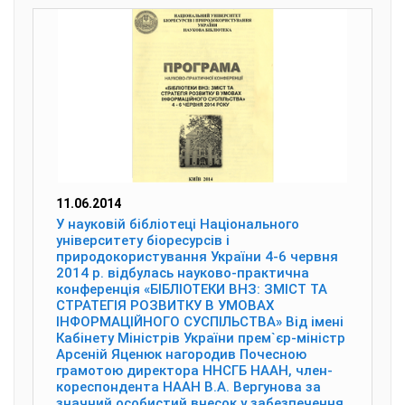
11.06.2014
У науковій бібліотеці Національного
університету біоресурсів і
природокористування України 4-6 червня
2014 р. відбулась науково-практична
конференція «БІБЛІОТЕКИ ВНЗ: ЗМІСТ ТА
СТРАТЕГІЯ РОЗВИТКУ В УМОВАХ
ІНФОРМАЦІЙНОГО СУСПІЛЬСТВА» Від імені
Кабінету Міністрів України прем`єр-міністр
Арсеній Яценюк нагородив Почесною
грамотою директора ННСГБ НААН, член-
кореспондента НААН В.А. Вергунова за
значний особистий внесок у забезпечення