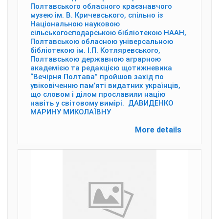
Полтавського обласного краєзнавчого
музею ім. В. Кричевського, спільно із
Національною науковою
сільськогосподарською бібліотекою НААН,
Полтавською обласною універсальною
бібліотекою ім. І.П. Котляревського,
Полтавською державною аграрною
академією та редакцією щотижневика
“Вечірня Полтава” пройшов захід по
увіковіченню пам’яті видатних українців,
що словом і ділом прославили націю
навіть у світовому вимірі. ДАВИДЕНКО
МАРИНУ МИКОЛАЇВНУ
More details