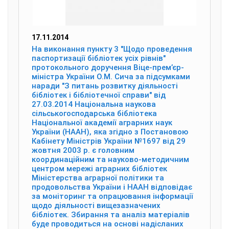
17.11.2014
На виконання пункту 3 "Щодо проведення
паспортизації бібліотек усіх рівнів"
протокольного доручення Віце-прем’єр-
міністра України О.М. Сича за підсумками
наради "З питань розвитку діяльності
бібліотек і бібліотечної справи" від
27.03.2014 Національна наукова
сільськогосподарська бібліотека
Національної академії аграрних наук
України (НААН), яка згідно з Постановою
Кабінету Міністрів України №1697 від 29
жовтня 2003 р. є головним
координаційним та науково-методичним
центром мережі аграрних бібліотек
Міністерства аграрної політики та
продовольства України і НААН відповідає
за моніторинг та опрацювання інформації
щодо діяльності вищезазначених
бібліотек. Збирання та аналіз матеріалів
буде проводиться на основі надісланих