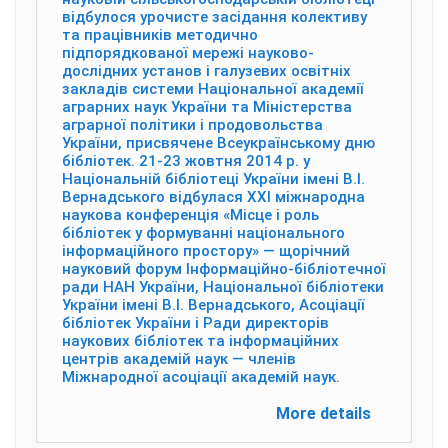
відбулося урочисте засідання колективу
та працівників методично
підпорядкованої мережі науково-
дослідних установ і галузевих освітніх
закладів системи Національної академії
аграрних наук України та Міністерства
аграрної політики і продовольства
України, присвячене Всеукраїнському дню
бібліотек. 21-23 жовтня 2014 р. у
Національній бібліотеці України імені В.І.
Вернадського відбулася ХХІ міжнародна
наукова конференція «Місце і роль
бібліотек у формуванні національного
інформаційного простору» — щорічний
науковий форум Інформаційно-бібліотечної
ради НАН України, Національної бібліотеки
України імені В.І. Вернадського, Асоціації
бібліотек України і Ради директорів
наукових бібліотек та інформаційних
центрів академій наук — членів
Міжнародної асоціації академій наук.
More details