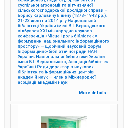
селекціонеру, педагогу, організатору
суспільної агрономії та вітчизняної
сільськогосподарської дослідної справи –
Борису Карловичу Енкену (1873–1943 рр.).
21-23 жовтня 2014 р. у Національній
бібліотеці України імені В.І. Вернадського
відбулася ХХІ міжнародна наукова
конференція «Місце і роль бібліотек у
формуванні національного інформаційного
простору» — щорічний науковий форум
Інформаційно-бібліотечної ради НАН
України, Національної бібліотеки України
імені В.І. Вернадського, Асоціації бібліотек
України і Ради директорів наукових
бібліотек та інформаційних центрів
академій наук — членів Міжнародної
асоціації академій наук.
More details